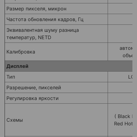
Размер пикселя, микрон
Частота обновления кадров, Гц
Эквивалентная шуму разница
≤
температур, NETD
автома
Калибровка
объек
Дисплей
Тип
LCO
Разрешение, пикселей
Регулировка яркости
( Black H
Схемы
Red Hot, 