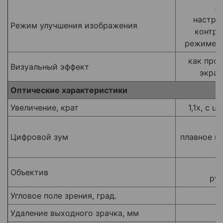
3
настрой
Режим улучшения изображения
контра
режиме с
как про
Визуальный эффект
экран
Оптические характеристики
Увеличение, крат
1,1x, с 
Цифровой зум
плавное м
Объектив
ру
Угловое поле зрения, град.
Удаление выходного зрачка, мм