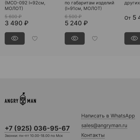
(МСО-092 l=92см,
по габаритам изделий
других
МОЛОТ)
(l=91см, МОЛОТ)
5 600 ₽
6 500 ₽
5 
От
3 490 ₽
5 240 ₽
Написать в WhatsApp
sales@angryman.ru
+7 (925) 036-95-67
Контакты
Звонки: пн-пт 10.00-18.00 по Мск