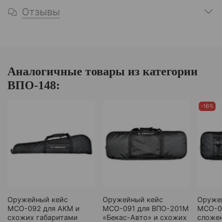
Отзывы
Аналогичные товары из категории
ВПО-148:
-16%
Оружейный кейс
Оружейный кейс
Оруже
МСО-092 для АКМ и
МСО-091 для ВПО-201М
МСО-09
схожих габаритами
«Бекас-Авто» и схожих
сложен