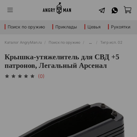
Поиск по оружию
Приклады
Цевья
Рукоятки
Каталог AngryMan.ru
Поиск по оружию
...
Тигр исп. 02
Крышка-утяжелитель для СВД +5
патронов, Легальный Арсенал
(0)