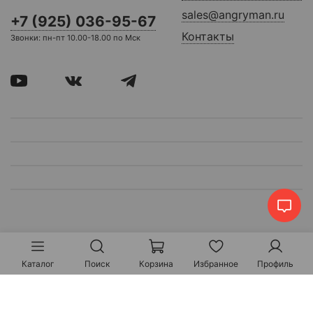
sales@angryman.ru
+7 (925) 036-95-67
Контакты
Звонки: пн-пт 10.00-18.00 по Мск
Каталог
Поиск
Корзина
Избранное
Профиль