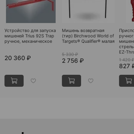
Устройство для запуска
Мишень возвратная
Приспо
мишеней Trius 92S Trap
(тир) Birchwood World of
ручног
ручное, механическое
Targets® Qualifier® малая
мишени
стрель
EZ-Thr
5 330 ₽
20 360 ₽
2 756 ₽
1 420 
827 