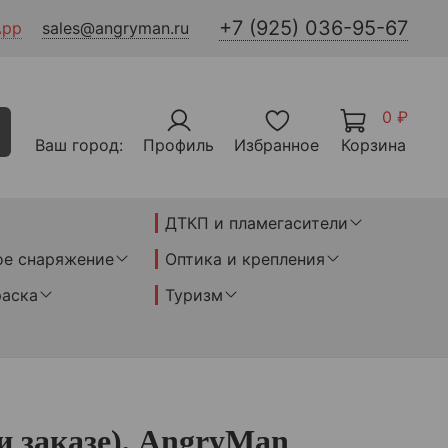
+7 (925) 036-95-67
App
sales@angryman.ru
0 ₽
Ваш город:
Профиль
Избранное
Корзина
ДТКП и пламегасители
ое снаряжение
Оптика и крепления
раска
Туризм
 заказе), AngryMan