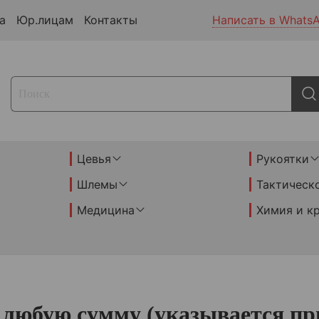
а
Юр.лицам
Контакты
Написать в Whats
Цевья
Рукоятки
Шлемы
Тактическ
Медицина
Химия и к
любую сумму (указывается при