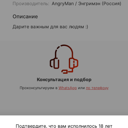
Производитель:
AngryMan / Энгримэн (Россия)
Описание
Дарите важным для вас людям :)
Консультация и подбор
Проконсультируем в
WhatsApp
или
по телефону
Подтвердите, что вам исполнилось 18 лет