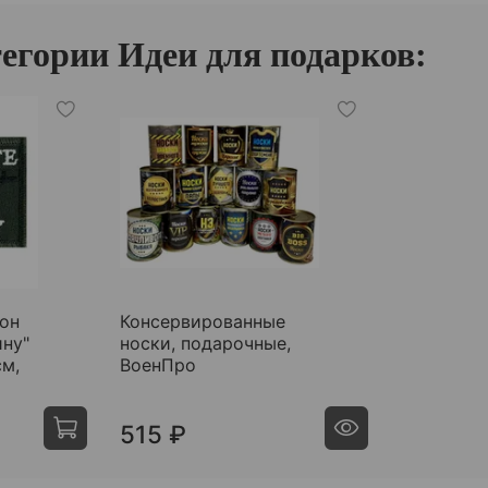
егории Идеи для подарков:
он
Консервированные
ну"
носки, подарочные,
см,
ВоенПро
515 ₽