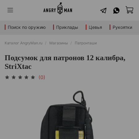
Поиск по оружию
Приклады
Цевья
Рукоятки
Каталог AngryMan.ru
Магазины
Патронташи
Подсумок для патронов 12 калибра,
StriXtac
(0)