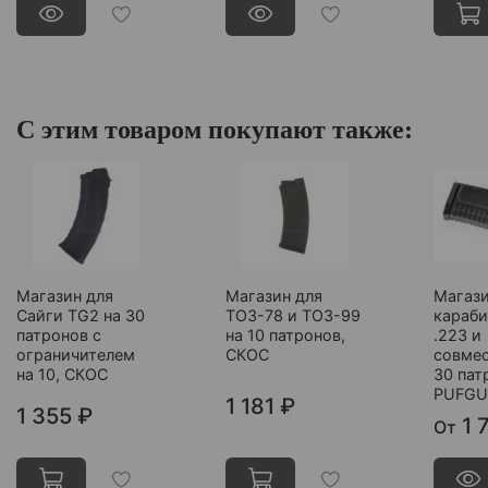
С этим товаром покупают также:
Магазин для
Магазин для
Магази
Сайги TG2 на 30
ТОЗ-78 и ТОЗ-99
караби
патронов с
на 10 патронов,
.223 и
ограничителем
СКОС
совме
на 10, СКОС
30 пат
PUFG
1 181 ₽
1 355 ₽
1 
От