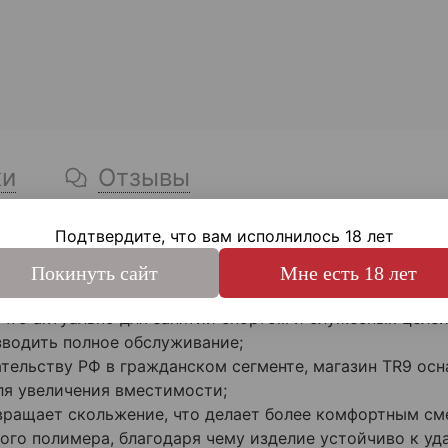
ки
Отзывы
зь, Сайги-9 и аналогов.
Подтвердите, что вам исполнилось 18 лет
Покинуть сайт
Мне есть 18 лет
 что актуально для занятий спортом и служебных целей
зводить полное обслуживание;
ельству РФ в гражданском сегменте, магазин TR9 осн
я увеличения вместимости;
вращает скольжение, что делает более комфортным сме
ого полимера, благодаря чему изделие устойчиво к уд