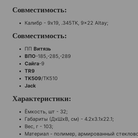
Совместимость:
Калибр - 9х19, .345TK, 9x22 Altay;
Совместимость:
ПП
Витязь
ВПО
-185,-285,-289
Сайга
-9
TR9
TK509
/TK510
Jack
Характеристики:
Ёмкость, шт - 32;
Габариты (ДхШхВ, см) - 4.2х3.1х22.1;
Вес, г - 103;
Материал - полимер, армированный стеклов