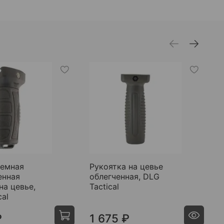
емная
Рукоятка на цевье
П
енная
облегченная, DLG
с
на цевье,
Tactical
cal
₽
1 675 ₽