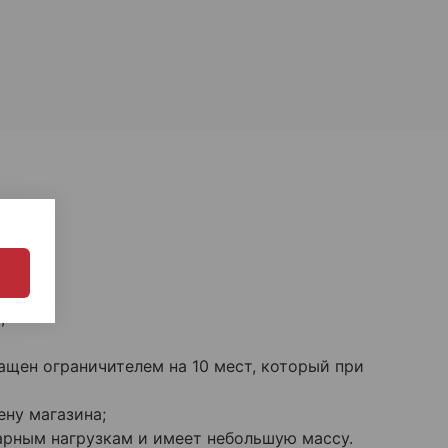
;
ащен ограничителем на 10 мест, который при
ну магазина;
арным нагрузкам и имеет небольшую массу.