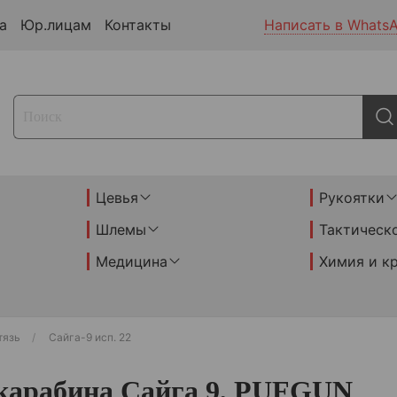
а
Юр.лицам
Контакты
Написать в Whats
Цевья
Рукоятки
Шлемы
Тактическ
Медицина
Химия и к
тязь
Сайга-9 исп. 22
 карабина Сайга 9, PUFGUN