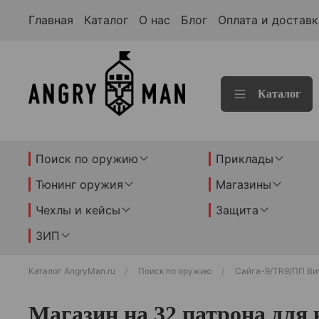
Главная
Каталог
О нас
Блог
Оплата и доставк
Каталог
Поиск по оружию
Приклады
Тюнинг оружия
Магазины
Чехлы и кейсы
Защита
ЗИП
Каталог AngryMan.ru
Поиск по оружию
Сайга-9/TR9/ПП Ви
Магазин на 32 патрона для