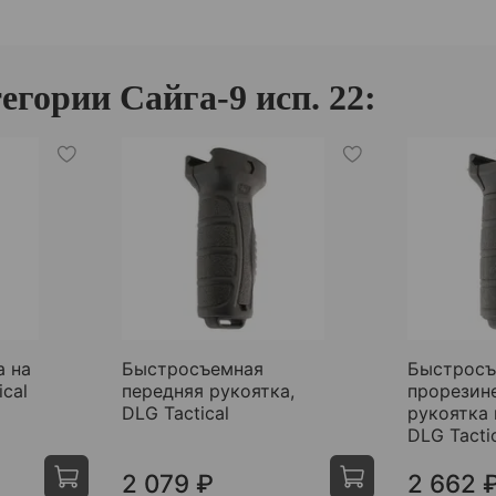
гории Сайга-9 исп. 22:
а на
Быстросъемная
Быстросъ
ical
передняя рукоятка,
прорезин
DLG Tactical
рукоятка 
DLG Tacti
2 079 ₽
2 662 