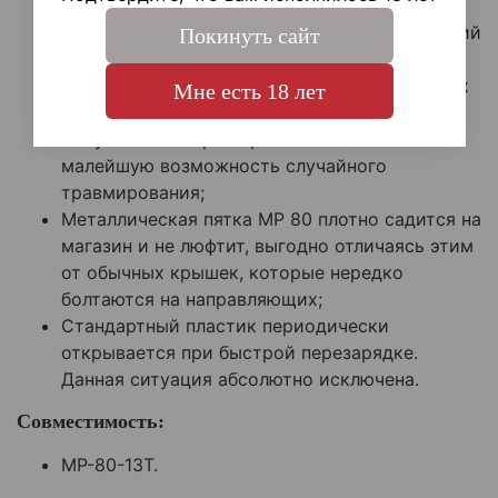
создании был взят боевой аналог;
Цельнофрезерованное изделие имеет высокий
Покинуть сайт
запас прочностных показателей, не
подвержено влиянию температур и погодных
Мне есть 18 лет
условий;
Отсутствие острых граней исключает
малейшую возможность случайного
травмирования;
Металлическая пятка МР 80 плотно садится на
магазин и не люфтит, выгодно отличаясь этим
от обычных крышек, которые нередко
болтаются на направляющих;
Стандартный пластик периодически
открывается при быстрой перезарядке.
Данная ситуация абсолютно исключена.
Совместимость:
МР-80-13Т.