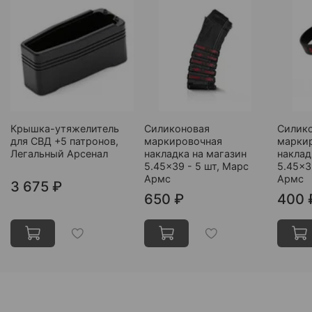
Крышка-утяжелитель
Силиконовая
Силик
для СВД +5 патронов,
маркировочная
марки
Легальный Арсенал
накладка на магазин
наклад
5.45×39 - 5 шт, Марс
5.45×3
Армс
Армс
3 675 ₽
650 ₽
400 