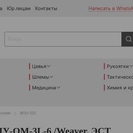
а
Юр.лицам
Контакты
Написать в Whats
Цевья
Рукоятки
Шлемы
Тактическ
Медицина
Химия и к
caster
ВПО-222
ЦУ-ОМ-3L-6 /Weaver, ЭСТ