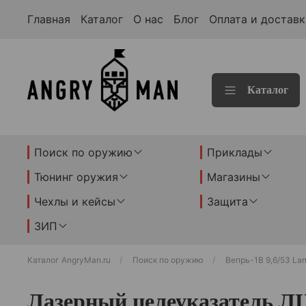
Главная
Каталог
О нас
Блог
Оплата и доставк
Каталог
Поиск по оружию
Приклады
Тюнинг оружия
Магазины
Чехлы и кейсы
Защита
ЗИП
Каталог AngryMan.ru
Поиск по оружию
Вепрь-1В 9,6/53 Lan
Лазерный целеуказатель Л