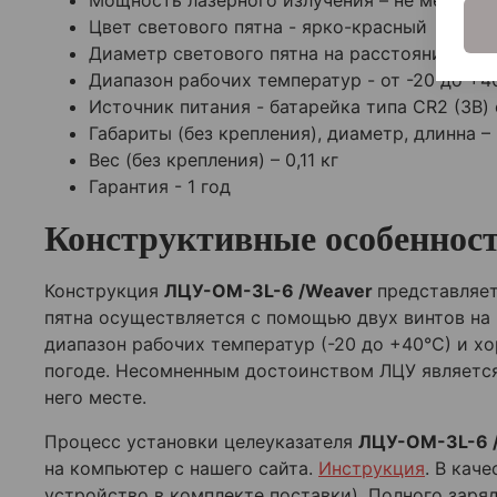
Мощность лазерного излучения – не менее 4
Цвет светового пятна - ярко-красный
Диаметр светового пятна на расстоянии 25 м
Диапазон рабочих температур - от -20 до +4
Источник питания - батарейка типа CR2 (3В)
Габариты (без крепления), диаметр, длинна –
Вес (без крепления) – 0,11 кг
Гарантия - 1 год
Конструктивные особенност
Конструкция
ЛЦУ-ОМ-3L-6 /Weaver
представляет
пятна осуществляется с помощью двух винтов на
диапазон рабочих температур (-20 до +40°С) и х
погоде. Несомненным достоинством ЛЦУ является
него месте.
Процесс установки целеуказателя
ЛЦУ-ОМ-3L-6 
на компьютер с нашего сайта.
Инструкция
. В кач
устройство в комплекте поставки). Полного заря