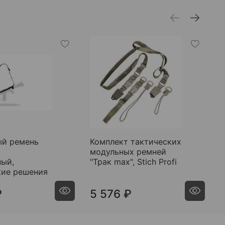
й ремень
Комплект тактических
Д
модульных ремней
т
ный,
"Трак max", Stich Profi
к
кие решения
а
₽
5 576 ₽