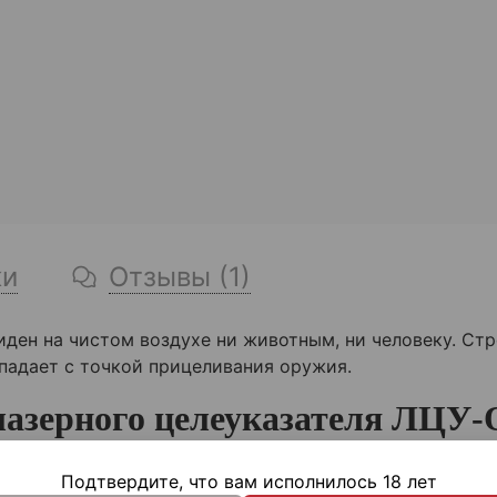
ки
Отзывы (1)
иден на чистом воздухе ни животным, ни человеку. Ст
впадает с точкой прицеливания оружия.
лазерного целеуказателя ЛЦУ-
Подтвердите, что вам исполнилось 18 лет