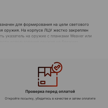
азначен для формирования на цели светового
ия оружия. На корпусе ЛЦУ жестко закреплен
ь указатель на оружие с планками Weaver или
ности использования оружия на ближних
мерках.
Проверка перед оплатой
Откройте посылку, убедитесь в качестве и затем оплатите