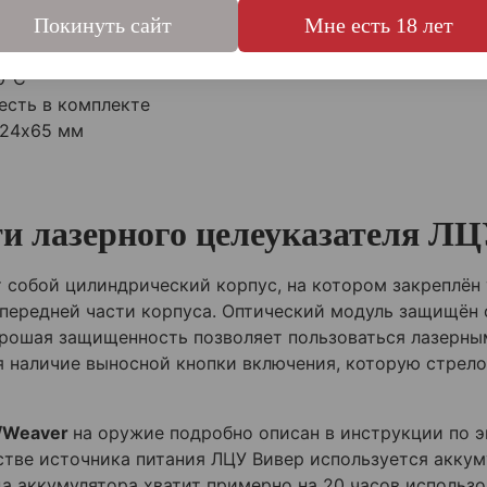
 мВт
Покинуть сайт
Мне есть 18 лет
етров – не более 25 мм
0°С
 есть в комплекте
 24х65 мм
и лазерного целеуказателя Л
 собой цилиндрический корпус, на котором закреплён
 передней части корпуса. Оптический модуль защищён
орошая защищенность позволяет пользоваться лазерны
 наличие выносной кнопки включения, которую стрел
/Weaver
на оружие подробно описан в инструкции по э
естве источника питания ЛЦУ Вивер используется аккум
да аккумулятора хватит примерно на 20 часов исполь