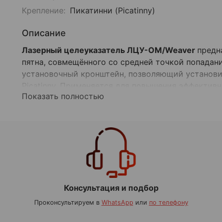
Крепление:
Пикатинни (Picatinny)
Описание
Лазерный целеуказатель ЛЦУ-ОМ/Weaver
предн
пятна, совмещённого со средней точкой попадан
установочный кронштейн, позволяющий установит
Picatinny. Применяется для повышения эффектив
Показать полностью
дистанциях в условиях малой освещённости и су
Консультация и подбор
Проконсультируем в
WhatsApp
или
по телефону