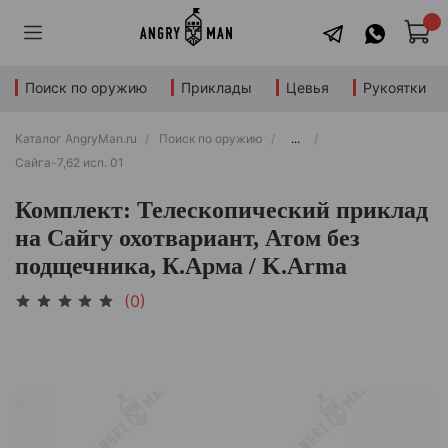
Поиск по оружию
Приклады
Цевья
Рукоятки
Каталог AngryMan.ru
Поиск по оружию
...
Сайга-7,62 исп. 01
Комплект: Телескопический приклад
на Сайгу охотвариант, Атом без
подщечника, К.Арма / K.Arma
(0)