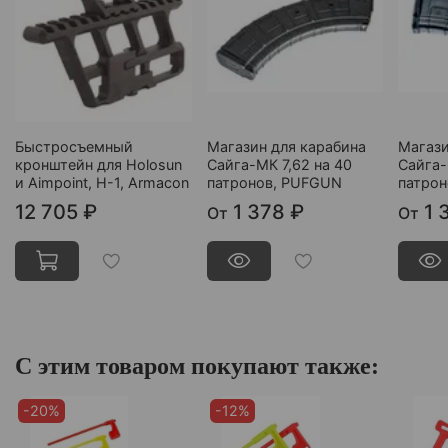
Быстросъемный
Магазин для карабина
Магази
кронштейн для Holosun
Сайга-МК 7,62 на 40
Сайга-
и Aimpoint, Н-1, Armacon
патронов, PUFGUN
патро
12 705 ₽
1 378 ₽
1 
От
От
С этим товаром покупают также:
-20%
-12%