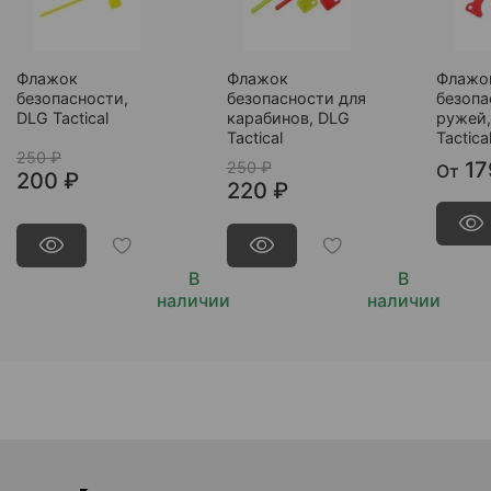
Флажок
Флажок
Флажо
безопасности,
безопасности для
безопа
DLG Tactical
карабинов, DLG
ружей,
Tactical
Tactica
250 ₽
17
250 ₽
От
200 ₽
220 ₽
В
В
наличии
наличии