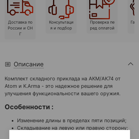
Доставка по
Консультаци
Проверка пе
Гара
России и СН
я и подбор
ред оплатой
Г
Описание
Комплект складного приклада на АКМ/АК74 от
Atom и K.Arma - это надежное решение для
улучшения функциональности вашего оружия.
Особенности :
Изменение длины в пределах пяти позиций;
Складывание на левую или правую сторону;
Прорезиненный затыльник;