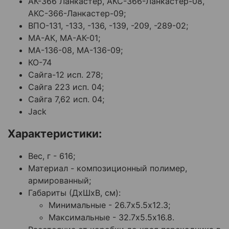
АК-366 Ланкастер,
АКС-366-Ланкастер-08,
АКС-366-Ланкастер-09;
ВПО-131, -133, -136, -139, -209, -289-02;
МА-АК, МА-АК-01;
МА-136-08, МА-136-09;
КО-74
Сайга-12 исп. 278;
Сайга 223 исп. 04;
Сайга 7,62 исп. 04;
Jack
Характеристики:
Вес, г - 616;
Материал - композиционный полимер,
армированный;
Габариты (ДхШхВ, см):
Минимальные - 26.7х5.5х12.3;
Максимальные - 32.7х5.5х16.8.