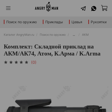
Поиск по оружию
Приклады
Цевья
Рукоятки
Каталог AngryMan.ru
Поиск по оружию
...
АКМ
Комплект: Складной приклад на
АКМ/АК74, Атом, К.Арма / K.Arma
(0)