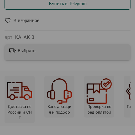
Купить в Telegram
В избранное
арт.
KA-AK-3
Выбрать
Доставка по
Консультаци
Проверка пе
Гара
России и СН
я и подбор
ред оплатой
Г