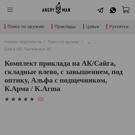
Поиск по оружию
Приклады
Цевья
Рукоятки
Каталог AngryMan.ru
Поиск по оружию
...
Сайга 12С Тактика исп. 40
Комплект приклада на АК/Сайга,
складные влево, с завышением, под
оптику, Альфа с подщечником,
К.Арма / K.Arma
(0)