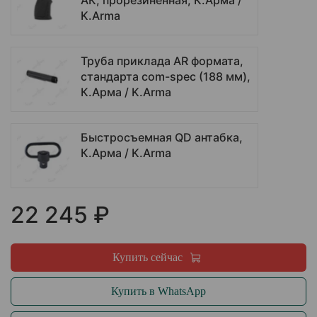
AК, прорезиненная, К.Арма /
K.Arma
Труба приклада AR формата,
стандарта com-spec (188 мм),
К.Арма / K.Arma
Быстросъемная QD антабка,
К.Арма / K.Arma
22 245 ₽
Купить сейчас
Купить в WhatsApp