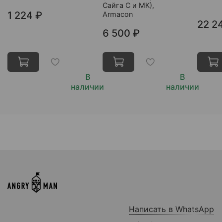
Сайга С и МК),
1 224 ₽
Armacon
22 2
6 500 ₽
В
В
наличии
наличии
Написать в WhatsApp