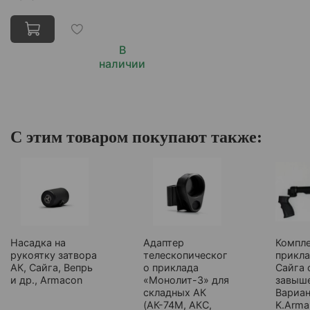
В
наличии
С этим товаром покупают также:
Насадка на
Адаптер
Компл
рукоятку затвора
телескопическог
прикла
АК, Сайга, Вепрь
о приклада
Сайга 
и др., Armacon
«Монолит-3» для
завыш
складных АК
Вариан
(АК-74М, АКС,
K.Arma