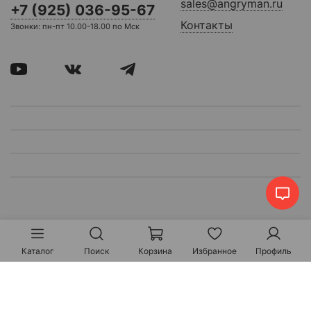
sales@angryman.ru
+7 (925) 036-95-67
Контакты
Звонки: пн-пт 10.00-18.00 по Мск
Каталог
Поиск
Корзина
Избранное
Профиль