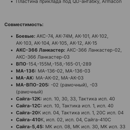
Пластина приклада под QD-антабку, Armacon
Совместимость:
Боевые:
АКС-74, АК-74М, АК-101, АК-102,
АК-103, АК-104, АК-105, АК-12, АК-15
АКС-366 Ланкастер:
АКС-366 Ланкастер-02,
АКС-366 Ланкастер-03
ВПО
-154,-155М,-158,-165-01,-289
МА-136:
МА-136-02, МА-136-03
МА-АК:
МА-АК-02, МА-АК-03
МА-ВПО-205:
-02 (рамочный), -03
(рамочный)
Сайга-12К:
исп. 10, 30, 33, Тактика исп. 40
Сайга-12С:
исп. 10, Тактика исп. 1, исп. 40
Сайга-20
К исп. 04, Тактика исп. 1, 20С исп. 04
Сайга-410
К, исп. 02, исп. 04, Сайга-410С
Сайга-5,45:
МК исп. 08, МК исп. 30, МК исп. 33