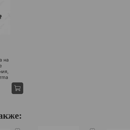
а на
е
ния,
Arma
акже: