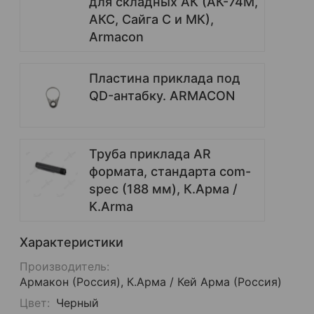
для складных АК (АК-74М,
АКС, Сайга С и МК),
Armacon
Пластина приклада под
QD-антабку. ARMACON
Труба приклада AR
формата, стандарта com-
spec (188 мм), К.Арма /
K.Arma
Характеристики
Производитель:
Армакон (Россия), К.Арма / Кей Арма (Россия)
Цвет:
Черный