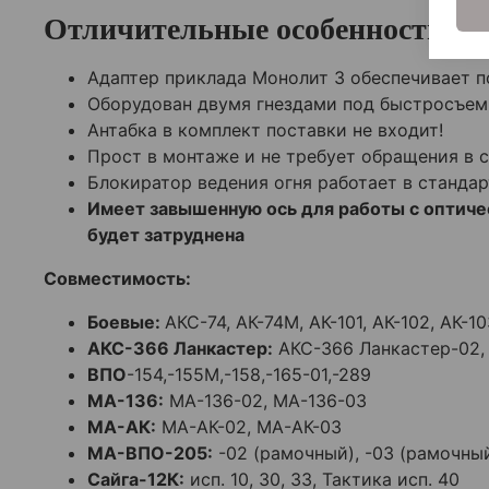
Отличительные особенности :
Адаптер приклада Монолит 3 обеспечивает п
Оборудован двумя гнездами под быстросъем
Антабка в комплект поставки не входит!
Прост в монтаже и не требует обращения в 
Блокиратор ведения огня работает в станда
Имеет завышенную ось для работы с оптич
будет затруднена
Совместимость:
Боевые:
АКС-74, АК-74М, АК-101, АК-102, АК-10
АКС-366 Ланкастер:
АКС-366 Ланкастер-02,
ВПО
-154,-155М,-158,-165-01,-289
МА-136:
МА-136-02, МА-136-03
МА-АК:
МА-АК-02, МА-АК-03
МА-ВПО-205:
-02 (рамочный), -03 (рамочны
Сайга-12К:
исп. 10, 30, 33, Тактика исп. 40