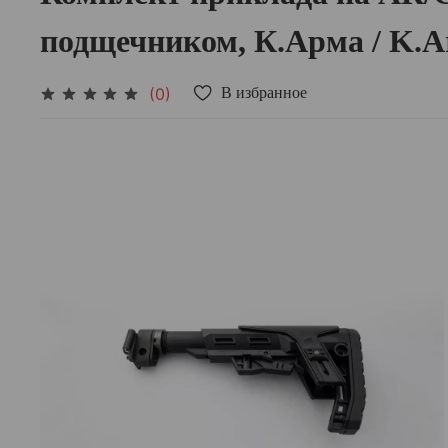
подщечником, К.Арма / K.
(0)
В избранное