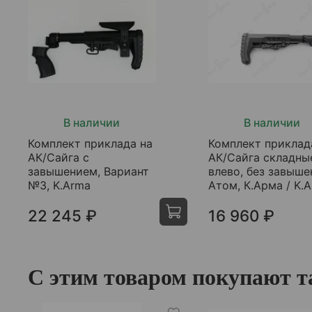
В наличии
В наличии
Комплект приклада на
Комплект приклад
АК/Сайга с
АК/Сайга складны
завышением, Вариант
влево, без завыше
№3, K.Arma
Атом, К.Арма / K.
22 245 ₽
16 960 ₽
С этим товаром покупают т