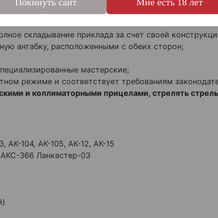
Покинуть сайт
Мне есть 18 лет
олное складывание приклада за счет своей конструкци
ную антабку, расположенными с обеих сторон;
специализированные мастерские;
ртном режиме и соответствует требованиям законодате
ескими и коллиматорными прицелами, стрелять стрел
3, АК-104, АК-105, АК-12, АК-15
 АКС-366 Ланкастер-03
й)