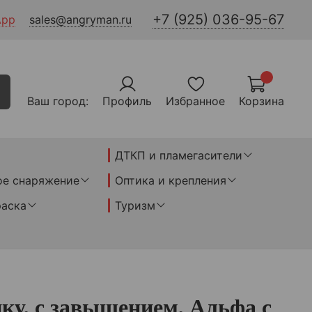
+7 (925) 036-95-67
App
sales@angryman.ru
Ваш город:
Профиль
Избранное
Корзина
ДТКП и пламегасители
ое снаряжение
Оптика и крепления
раска
Туризм
ку, с завышением, Альфа с