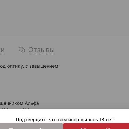
ки
Отзывы
под оптику, с завышением
дщечником Альфа
 К.Арма / K.Arma
N
Подтвердите, что вам исполнилось 18 лет
т-3» для складных АК (АК-74М, АКС, Сайга С и МК), A