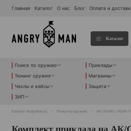
Главная
Каталог
О нас
Блог
Оплата и доставк
Каталог
Поиск по оружию
Приклады
Тюнинг оружия
Магазины
Чехлы и кейсы
Защита
ЗИП
Каталог AngryMan.ru
Поиск по оружию
АК-74/АКС-74/АК-7
Комплект приклада на АК/С