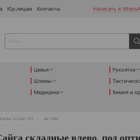
а
Юр.лицам
Контакты
Написать в Whats
Цевья
Рукоятки
Шлемы
Тактическ
Медицина
Химия и к
4М/АК-101/АК-103
АК-74М
айга складные влево, под опти