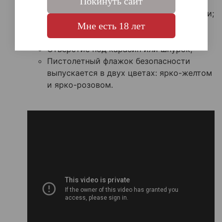
Покинуть сайт
фиксацией затвором. Исключает
вероятность нахождения патрона внутри;
Мне есть 18 лет
Яркая окраска не позволит потерять
изделие;
Отверстие под карабин или шнурок;
Пистолетный флажок безопасности
выпускается в двух цветах: ярко-желтом
и ярко-розовом.