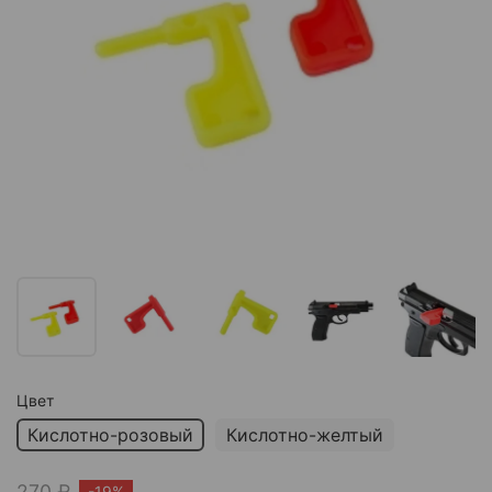
Цвет
Кислотно-розовый
Кислотно-желтый
270 ₽
-19%