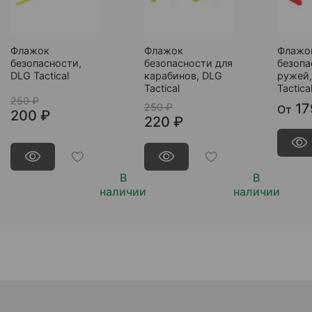
Флажок
Флажок
Флажо
безопасности,
безопасности для
безопа
DLG Tactical
карабинов, DLG
ружей,
Tactical
Tactica
250 ₽
17
250 ₽
От
200 ₽
220 ₽
В
В
наличии
наличии