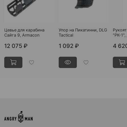
Цевье для карабина
Упор на Пикатинни, DLG
Рукоят
Сайга 9, Armacon
Tactical
"РК-1",
12 075 ₽
1 092 ₽
4 62