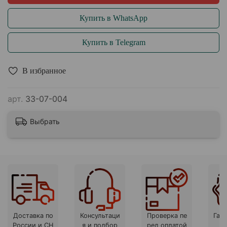
Купить в WhatsApp
Купить в Telegram
В избранное
арт.
33-07-004
Выбрать
Доставка по
Консультаци
Проверка пе
Гара
России и СН
я и подбор
ред оплатой