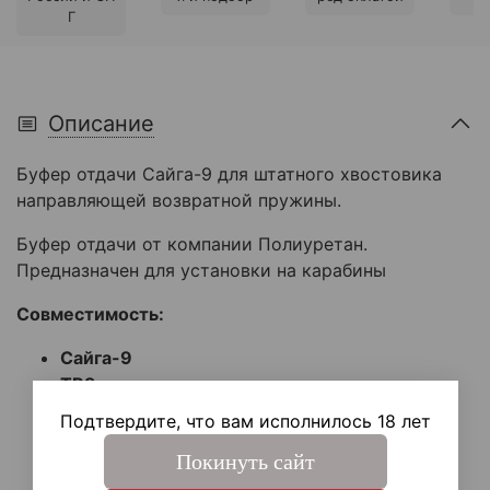
Г
Описание
Буфер отдачи
Сайга-9 для штатного хвостовика
направляющей возвратной пружины.
Буфер отдачи от компании Полиуретан.
Предназначен для установки на карабины
Совместимость:
Сайга-9
TR9
ПП Витязь, Бизон
.
Подтвердите, что вам исполнилось 18 лет
Покинуть сайт