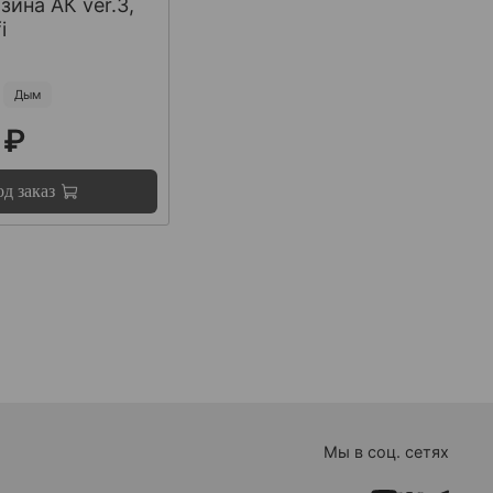
зина АК ver.3,
i
Дым
 ₽
д заказ
Мы в соц. сетях