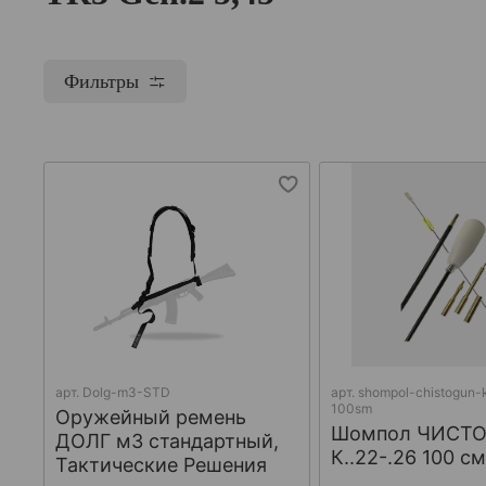
Фильтры
арт.
Dolg-m3-STD
арт.
shompol-chistogun-
100sm
Оружейный ремень
Шомпол ЧИСТ
ДОЛГ м3 стандартный,
К..22-.26 100 с
Тактические Решения