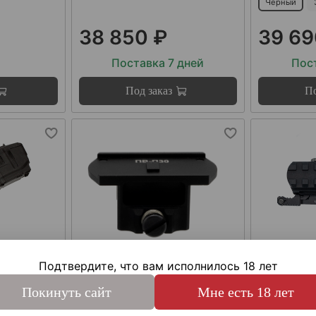
Черный
38 850 ₽
39 69
Поставка 7 дней
Пост
Под заказ
По
Подтвердите, что вам исполнилось 18 лет
арт.
ПВ-П39
арт.
Б-5В
йги/АК
Платформа
Кронштей
Покинуть сайт
Мне есть 18 лет
fGun
установочная ПВ-П39,
Зенит