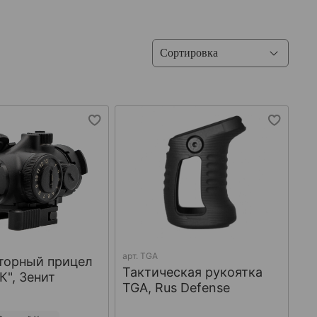
арт.
TGA
торный прицел
Тактическая рукоятка
К", Зенит
TGA, Rus Defense