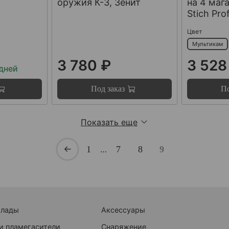
оружия К-3, Зенит
на 4 мага
Stich Prof
Цвет
Мультикам
3 780 ₽
3 528
 дней
Под заказ
По
Показать еще
1
…
7
8
9
клады
Аксессуары
и пламегасители
Снаряжение