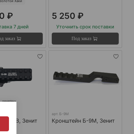
Золотой Хаки
0 ₽
5 250 ₽
авка 7 дней
Уточнить срок поставки
д заказ
Под заказ
арт.
Б-9М
н Б-5В, Зенит
Кронштейн Б-9М, Зенит