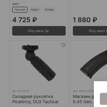
Цвет
Черный
Койот
Олива
4 725 ₽
1 880 ₽
Под заказ
Под заказ
арт.
DLG037
арт.
Mag SG545 30 G2
Складная рукоятка
Магазин для Са
Picatinny, DLG Tactical
5.45 Gen. 2, Pu