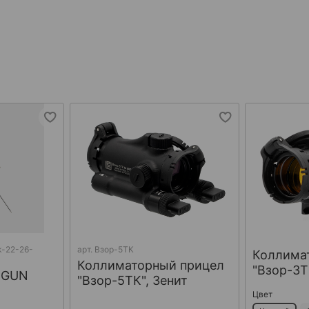
k-22-26-
арт.
Взор-5ТК
Коллима
Коллиматорный прицел
"Взор-3Т
ОGUN
"Взор-5ТК", Зенит
м
Цвет