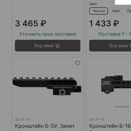
Цвет
Черный
Хаки
П
3 465 ₽
1 433 ₽
Уточнить срок поставки
Поставка 7 - 
Под заказ
Под заказ
арт.
Б-5У
арт.
Б-16
Кронштейн Б-5У, Зенит
Кронштейн Б-16