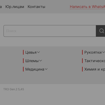
а
Юр.лицам
Контакты
Написать в Whats
Цевья
Рукоятки
Шлемы
Тактическ
Медицина
Химия и к
TR3 Gen.2 5,45