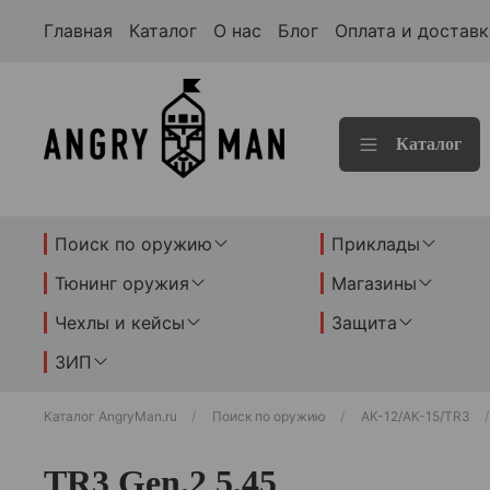
Главная
Каталог
О нас
Блог
Оплата и доставк
Каталог
Поиск по оружию
Приклады
Тюнинг оружия
Магазины
Чехлы и кейсы
Защита
ЗИП
Каталог AngryMan.ru
Поиск по оружию
АК-12/АК-15/TR3
TR3 Gen.2 5,45