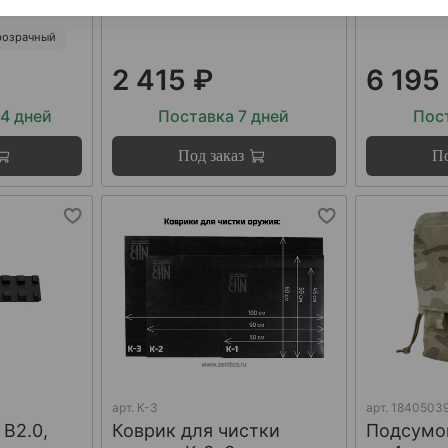
розрачный
2 415 ₽
6 195
14 дней
Поставка 7 дней
Пост
Под заказ
По
арт.
К-3
арт.
1840503
 В2.0,
Коврик для чистки
Подсумо