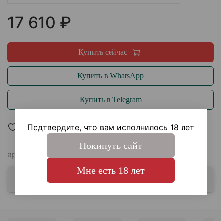
17 610 ₽
Купить сейчас
Купить в WhatsApp
Купить в Telegram
Подтвердите, что вам исполнилось 18 лет
В избранное
Покинуть сайт
арт.
KARMA-AK-X-3
Мне есть 18 лет
Выбрать