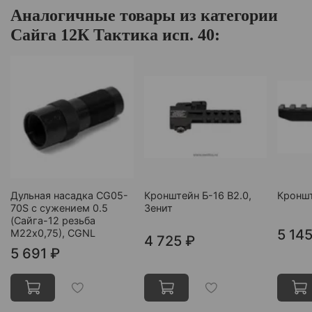
Аналогичные товары из категории
Сайга 12К Тактика исп. 40:
Дульная насадка CG05-
Кронштейн Б-16 В2.0,
Кроншт
70S с сужением 0.5
Зенит
(Сайга-12 резьба
5 145
М22х0,75), CGNL
4 725 ₽
5 691 ₽