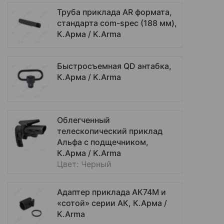
Труба приклада AR формата,
стандарта com-spec (188 мм),
К.Арма / K.Arma
Быстросъемная QD антабка,
К.Арма / K.Arma
Облегченный
телескопический приклад
Альфа с подщечником,
К.Арма / K.Arma
Цвет: Черный
Адаптер приклада АК74М и
«сотой» серии АК, К.Арма /
K.Arma