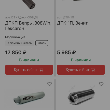
арт.
DTKP_Vepr-308_St
арт.
ДТК-1П
ДТКП Вепрь .308Win,
ДТК-1П, Зенит
Гексагон
Модификация
Алюминий+сталь
Сталь
17 850 ₽
5 985 ₽
В наличии
В наличии
Купить сейчас
Купить сейчас