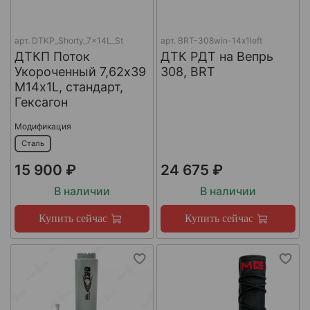
арт.
DTKP_Shorty_7x14L_St
арт.
BRT-308win-14х1left
ДТКП Поток
ДТК РДТ на Вепрь
Укороченный 7,62х39
308, BRT
М14х1L, стандарт,
Гексагон
Модификация
Сталь
15 900 ₽
24 675 ₽
В наличии
В наличии
Купить сейчас
Купить сейчас