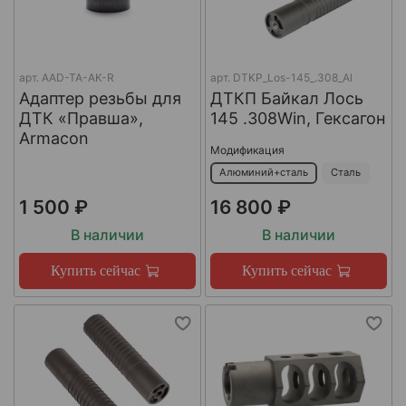
арт.
AAD-TA-AK-R
арт.
DTKP_Los-145_.308_Al
Адаптер резьбы для
ДТКП Байкал Лось
ДТК «Правша»,
145 .308Win, Гексагон
Armacon
Модификация
Алюминий+сталь
Сталь
1 500 ₽
16 800 ₽
В наличии
В наличии
Купить сейчас
Купить сейчас