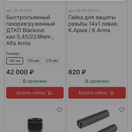
арт.
AA-B-5,45
арт.
КА-ЗР-М14-л
Быстросъемный
Гайка для защиты
газоразгруженный
резьбы 14x1 левая,
ДТКП Blackout
К.Арма / K.Arma
кал.5,45/223Rem ,
Alfa Arms
Размер
190 мм
155 мм
215 мм
42 000 ₽
620 ₽
В наличии
В наличии
Купить сейчас
Купить сейчас