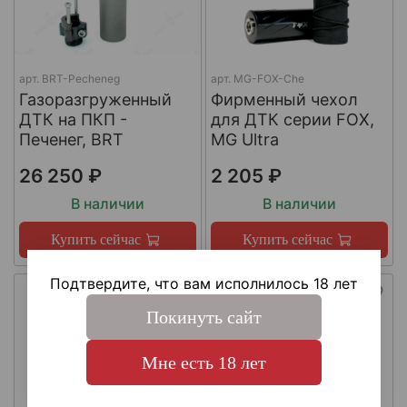
арт.
BRT-Pecheneg
арт.
MG-FOX-Che
Газоразгруженный
Фирменный чехол
ДТК на ПКП -
для ДТК серии FOX,
Печенег, BRT
MG Ultra
26 250 ₽
2 205 ₽
В наличии
В наличии
Купить сейчас
Купить сейчас
Подтвердите, что вам исполнилось 18 лет
Покинуть сайт
Мне есть 18 лет