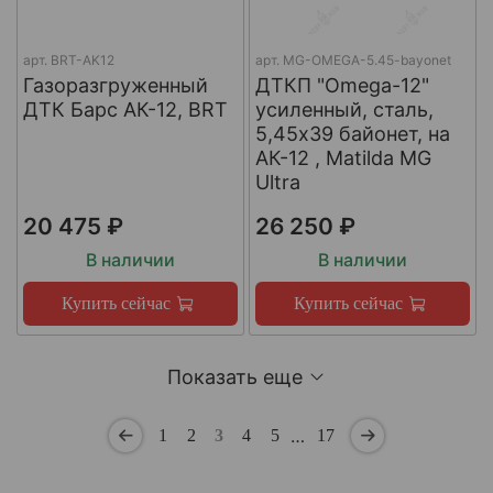
арт.
BRT-AK12
арт.
MG-OMEGA-5.45-bayonet
Газоразгруженный
ДТКП "Omega-12"
ДТК Барс АК-12, BRT
усиленный, сталь,
5,45x39 байонет, на
АК-12 , Matilda MG
Ultra
20 475 ₽
26 250 ₽
В наличии
В наличии
Купить сейчас
Купить сейчас
Показать еще
…
1
2
3
4
5
17