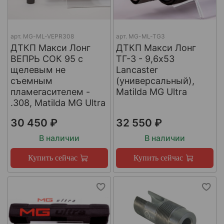
арт.
МG-ML-VEPR308
арт.
MG-ML-TG3
ДТКП Макси Лонг
ДТКП Макси Лонг
ВЕПРЬ СОК 95 с
ТГ-3 - 9,6x53
щелевым не
Lancaster
съемным
(универсальный),
пламегасителем -
Matilda MG Ultra
.308, Matilda MG Ultra
30 450 ₽
32 550 ₽
В наличии
В наличии
Купить сейчас
Купить сейчас