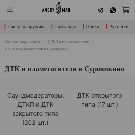
Поиск по оружию
Приклады
Цевья
Рукоятки
Каталог AngryMan.ru
ДТКП и пламегасители
ДТК и пламегасители в Суровикино
ДТК и пламегасители в Суровикино
Саундмодераторы,
ДТК открытого
ДТКП и ДТК
типа (17 шт.)
закрытого типа
(202 шт.)