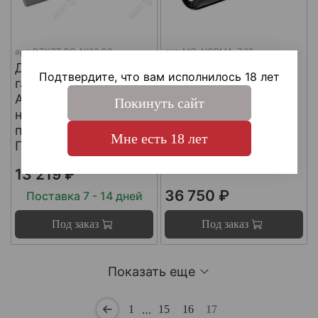
арт.
DTKZT PG АК12 G3
арт.
MG-NORMA-7.62
ДТКП
ДТКП
Подтвердите, что вам исполнилось 18 лет
газоразгруженный на
газоразгруженный
АК12 G3 (с
"NORMA" на
Покинуть сайт
несъемным
импортные
пламегасителем) ,
карабины, калибр
Мне есть 18 лет
Пафган / PufGun
30-06, Matilda MG
Ultra
13 219 ₽
36 750 ₽
Поставка 7 - 14 дней
Под заказ
Под заказ
Показать еще
…
1
15
16
17