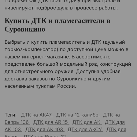
то время как ДТК гасят отдачу при выстреле и
нивелируют подброс дула в процессе работы.
Купить ДТК и пламегасители в
Суровикино
Выбрать и купить пламегаситель и ДТК (дульный
тормоз-компенсатор) по доступной цене можно в
нашем интернет-магазине. В ассортименте
представлен большой модельный ряд конструкций
для огнестрельного оружия. Доступна удобная
доставка заказов по
Суровикино
и другим
населенным пунктам России.
Теги:
ДТК на АК47
ДТК на 12 калибр
ДТК на
Вепрь 136
ДТК для AR 15
ДТК для АК
ДТК для
АК 103
ДТК для АК 103
ДТК для АКСУ
ДТК для
Вепрь
ДТК для Вепрь 12