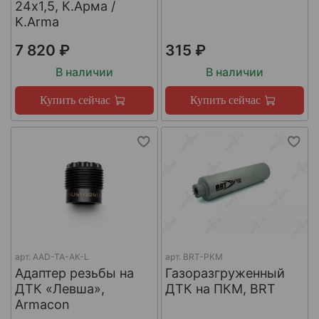
24х1,5, К.Арма /
K.Arma
7 820 ₽
315 ₽
В наличии
В наличии
Купить сейчас
Купить сейчас
арт.
AAD-TA-AK-L
арт.
BRT-PKM
Адаптер резьбы на
Газоразгруженный
ДТК «Левша»,
ДТК на ПКМ, BRT
Armacon