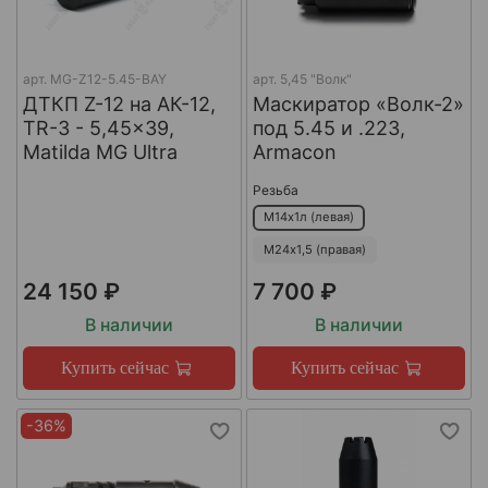
арт.
MG-Z12-5.45-BAY
арт.
5,45 "Волк"
ДТКП Z-12 на АК-12,
Маскиратор «Волк-2»
TR-3 - 5,45x39,
под 5.45 и .223,
Matilda MG Ultra
Armacon
Резьба
М14х1л (левая)
М24х1,5 (правая)
24 150 ₽
7 700 ₽
В наличии
В наличии
Купить сейчас
Купить сейчас
-36%