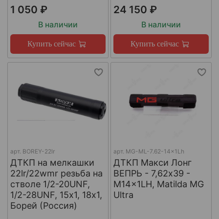
1 050 ₽
24 150 ₽
В наличии
В наличии
Купить сейчас
Купить сейчас
арт.
BOREY-22lr
арт.
MG-ML-7.62-14x1Lh
ДТКП на мелкашки
ДТКП Макси Лонг
22lr/22wmr резьба на
ВЕПРЬ - 7,62x39 -
стволе 1/2-20UNF,
M14x1LH, Matilda MG
1/2-28UNF, 15х1, 18х1,
Ultra
Борей (Россия)