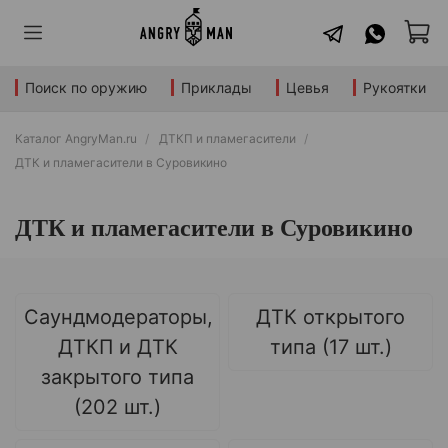
Поиск по оружию
Приклады
Цевья
Рукоятки
Каталог AngryMan.ru
ДТКП и пламегасители
ДТК и пламегасители в Суровикино
ДТК и пламегасители в Суровикино
Саундмодераторы,
ДТК открытого
ДТКП и ДТК
типа (17 шт.)
закрытого типа
(202 шт.)