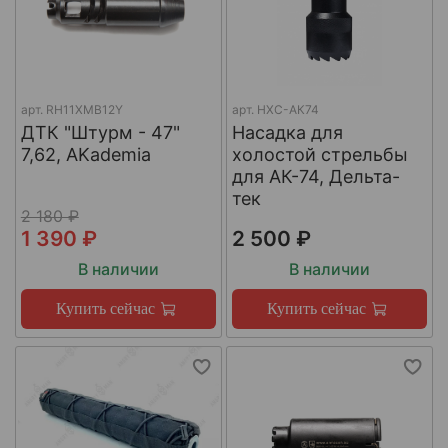
арт.
RH11XMB12Y
арт.
НХС-АК74
ДТК "Штурм - 47"
Насадка для
7,62, AKademia
холостой стрельбы
для АК-74, Дельта-
тек
2 180 ₽
1 390 ₽
2 500 ₽
В наличии
В наличии
Купить сейчас
Купить сейчас