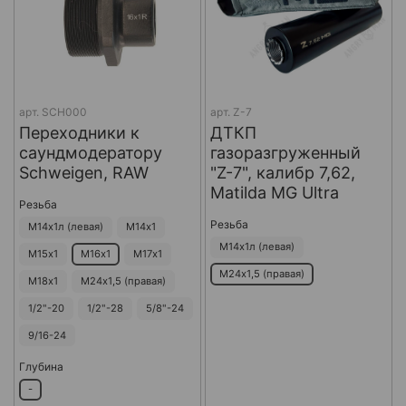
арт.
SCH000
арт.
Z-7
Переходники к
ДТКП
саундмодератору
газоразгруженный
Schweigen, RAW
"Z-7", калибр 7,62,
Matilda MG Ultra
Резьба
Резьба
М14х1л (левая)
М14х1
М14х1л (левая)
М15х1
М16х1
М17х1
М24х1,5 (правая)
М18х1
М24х1,5 (правая)
1/2"-20
1/2"-28
5/8"-24
9/16-24
Глубина
-