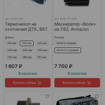
арт.
termo-brt
арт.
AAD-FH-W3
Термочехол на
Маскиратор «Волк»
охотничий ДТК, BRT
на 7.62, Armacon
Длина
Резьба
160 мм
200 мм
220 мм
М14х1л (левая)
240 мм
300 мм
350 мм
М24х1,5 (правая)
230 мм
180 мм
190 мм
1 607 ₽
7 700 ₽
В наличии
В наличии
Купить сейчас
Купить сейчас