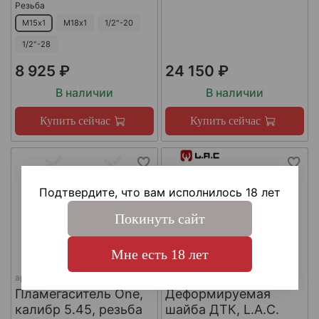
Резьба
М15х1
М18х1
1/2"-20
1/2"-28
8 925 ₽
24 150 ₽
В наличии
В наличии
Купить сейчас
Купить сейчас
Подтвердите, что вам исполнилось 18 лет
Покинуть сайт
Мне есть 18 лет
арт.
КА-Д-1
арт.
#LAC0141
Пламегаситель One,
Деформируемая
калибр 5.45, резьба
шайба ДТК, L.A.C.