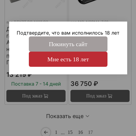
арт.
DTKZT PG АК12 G3
арт.
MG-NORMA-7.62
ДТКП
ДТКП
Подтвердите, что вам исполнилось 18 лет
газоразгруженный на
газоразгруженный
АК12 G3 (с
"NORMA" на
Покинуть сайт
несъемным
импортные
пламегасителем) ,
карабины, калибр
Мне есть 18 лет
Пафган / PufGun
30-06, Matilda MG
Ultra
13 219 ₽
36 750 ₽
Поставка 7 - 14 дней
Под заказ
Под заказ
Показать еще
…
1
15
16
17