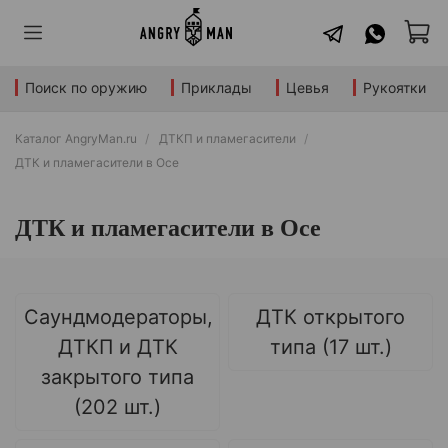
Поиск по оружию
Приклады
Цевья
Рукоятки
Каталог AngryMan.ru
ДТКП и пламегасители
ДТК и пламегасители в Осе
ДТК и пламегасители в Осе
Саундмодераторы,
ДТК открытого
ДТКП и ДТК
типа (17 шт.)
закрытого типа
(202 шт.)