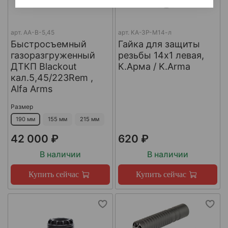
арт.
AA-B-5,45
арт.
КА-ЗР-М14-л
Быстросъемный
Гайка для защиты
газоразгруженный
резьбы 14x1 левая,
ДТКП Blackout
К.Арма / K.Arma
кал.5,45/223Rem ,
Alfa Arms
Размер
190 мм
155 мм
215 мм
42 000 ₽
620 ₽
В наличии
В наличии
Купить сейчас
Купить сейчас