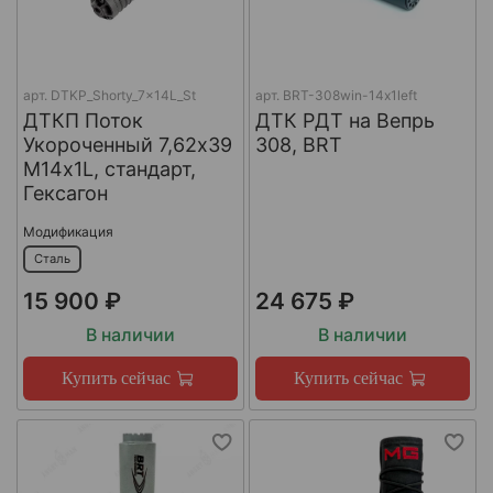
арт.
DTKP_Shorty_7x14L_St
арт.
BRT-308win-14х1left
ДТКП Поток
ДТК РДТ на Вепрь
Укороченный 7,62х39
308, BRT
М14х1L, стандарт,
Гексагон
Модификация
Сталь
15 900 ₽
24 675 ₽
В наличии
В наличии
Купить сейчас
Купить сейчас