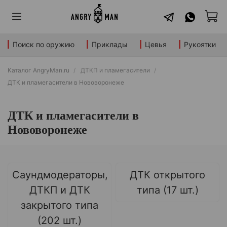
Поиск по оружию
Приклады
Цевья
Рукоятки
Каталог AngryMan.ru
ДТКП и пламегасители
ДТК и пламегасители в Нововоронеже
ДТК и пламегасители в
Нововоронеже
Саундмодераторы,
ДТК открытого
ДТКП и ДТК
типа (17 шт.)
закрытого типа
(202 шт.)