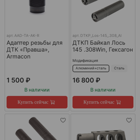
арт.
AAD-TA-AK-R
арт.
DTKP_Los-145_.308_Al
Адаптер резьбы для
ДТКП Байкал Лось
ДТК «Правша»,
145 .308Win, Гексагон
Armacon
Модификация
Алюминий+сталь
Сталь
1 500 ₽
16 800 ₽
В наличии
В наличии
Купить сейчас
Купить сейчас