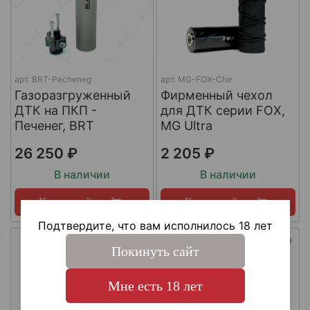
арт.
BRT-Pecheneg
арт.
MG-FOX-Che
Газоразгруженный
Фирменный чехол
ДТК на ПКП -
для ДТК серии FOX,
Печенег, BRT
MG Ultra
26 250 ₽
2 205 ₽
В наличии
В наличии
Купить сейчас
Купить сейчас
Подтвердите, что вам исполнилось 18 лет
Покинуть сайт
Мне есть 18 лет