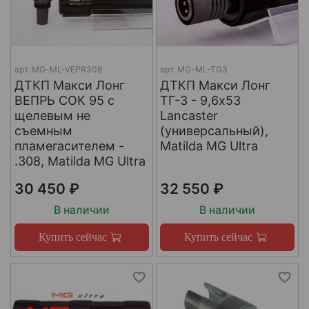
арт.
МG-ML-VEPR308
арт.
MG-ML-TG3
ДТКП Макси Лонг
ДТКП Макси Лонг
ВЕПРЬ СОК 95 с
ТГ-3 - 9,6x53
щелевым не
Lancaster
съемным
(универсальный),
пламегасителем -
Matilda MG Ultra
.308, Matilda MG Ultra
30 450 ₽
32 550 ₽
В наличии
В наличии
Купить сейчас
Купить сейчас