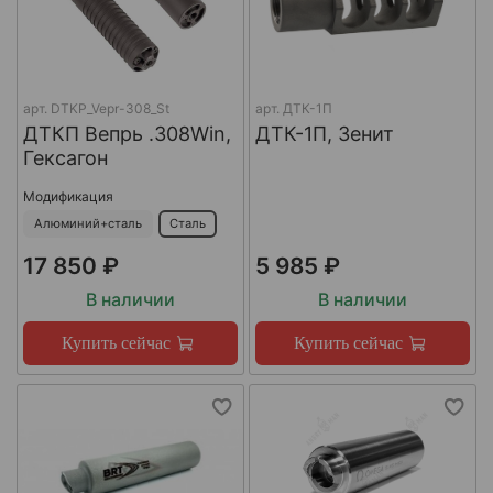
арт.
DTKP_Vepr-308_St
арт.
ДТК-1П
ДТКП Вепрь .308Win,
ДТК-1П, Зенит
Гексагон
Модификация
Алюминий+сталь
Сталь
17 850 ₽
5 985 ₽
В наличии
В наличии
Купить сейчас
Купить сейчас