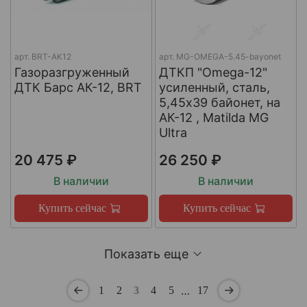
арт.
BRT-AK12
арт.
MG-OMEGA-5.45-bayonet
Газоразгруженный
ДТКП "Omega-12"
ДТК Барс АК-12, BRT
усиленный, сталь,
5,45x39 байонет, на
АК-12 , Matilda MG
Ultra
20 475 ₽
26 250 ₽
В наличии
В наличии
Купить сейчас
Купить сейчас
Показать еще
…
1
2
3
4
5
17