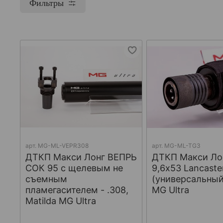
Фильтры
арт.
МG-ML-VEPR308
арт.
MG-ML-TG3
ДТКП Макси Лонг ВЕПРЬ
ДТКП Макси Лон
СОК 95 с щелевым не
9,6x53 Lancaste
съемным
(универсальный)
пламегасителем - .308,
MG Ultra
Matilda MG Ultra