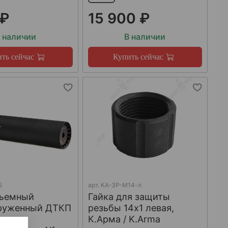
 ₽
15 900 ₽
 наличии
В наличии
ть сейчас
Купить сейчас
5
арт.
КА-ЗР-М14-л
ъемный
Гайка для защиты
груженный ДТКП
резьбы 14x1 левая,
К.Арма / K.Arma