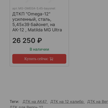
арт.
MG-OMEGA-5.45-bayonet
ДТКП "Omega-12"
усиленный, сталь,
5,45x39 байонет, на
АК-12 , Matilda MG Ultra
26 250 ₽
В наличии
Купить сейчас
Теги:
ДТК на АК47
ДТК на 12 калибр
ДТК на Ве
ДТК для Вепрь 12