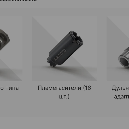
о типа
Пламегасители (16
Дульн
шт.)
адапт