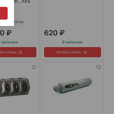
223Rem , Alfa
55 мм
215 мм
0 ₽
620 ₽
 наличии
В наличии
ть сейчас
Купить сейчас