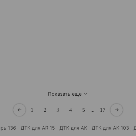
Показать еще
1
2
3
4
5
…
17
прь 136
ДТК для AR 15
ДТК для АК
ДТК для АК 103