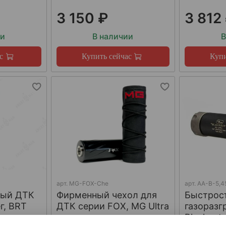
3 150 ₽
3 812
ии
В наличии
В
с
Купить сейчас
Купи
арт.
MG-FOX-Che
арт.
AA-B-5,4
ный ДТК
Фирменный чехол для
Быстрос
г, BRT
ДТК серии FOX, MG Ultra
газораз
Blackout