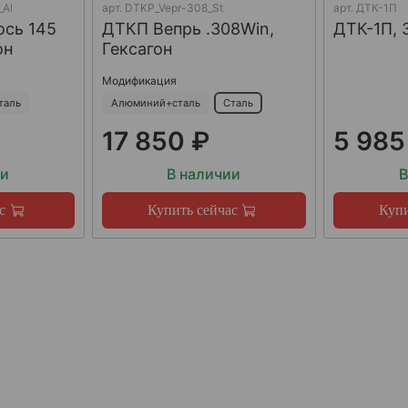
_Al
арт.
DTKP_Vepr-308_St
арт.
ДТК-1П
ось 145
ДТКП Вепрь .308Win,
ДТК-1П, 
он
Гексагон
Модификация
таль
Алюминий+сталь
Сталь
17 850 ₽
5 985
ии
В наличии
В
с
Купить сейчас
Купи