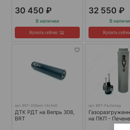
30 450 ₽
32 550 ₽
В наличии
В налич
Купить сейчас
Купить сейча
арт.
BRT-308win-14х1left
арт.
BRT-Pecheneg
ДТК РДТ на Вепрь 308,
Газоразгружен
BRT
на ПКП - Печене