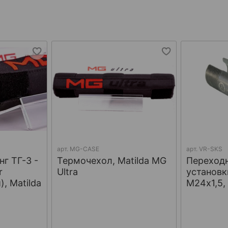
арт.
MG-CASE
арт.
VR-SKS
г ТГ-3 -
Термочехол, Matilda MG
Переход
r
Ultra
установк
, Matilda
М24х1,5,