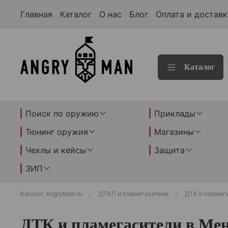
Главная
Каталог
О нас
Блог
Оплата и доставк
Каталог
Поиск по оружию
Приклады
Тюнинг оружия
Магазины
Чехлы и кейсы
Защита
ЗИП
Каталог AngryMan.ru
ДТКП и пламегасители
ДТК и пламег
ДТК и пламегасители в Мен