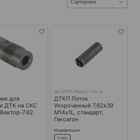
арт.
DTKP_Shorty_7x14L_St
ник для
ДТКП Поток
и ДТК на СКС
Укороченный 7,62х39
 Вектор-7.62
М14х1L, стандарт,
Гексагон
Модификация
Сталь