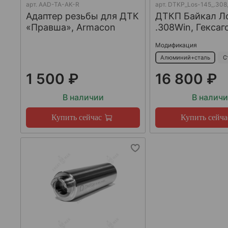
арт.
AAD-TA-AK-R
арт.
DTKP_Los-145_.308
Адаптер резьбы для ДТК
ДТКП Байкал Л
«Правша», Armacon
.308Win, Гексаг
Модификация
Алюминий+сталь
С
1 500 ₽
16 800 ₽
В наличии
В налич
Купить сейчас
Купить сейча