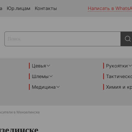
а
Юр.лицам
Контакты
Написать в Whats
Цевья
Рукоятки
Шлемы
Тактическ
Медицина
Химия и к
асители в Мензелинске
зелинске