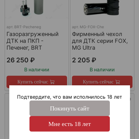
арт.
BRT-Pecheneg
арт.
MG-FOX-Che
Газоразгруженный
Фирменный чехол
ДТК на ПКП -
для ДТК серии FOX,
Печенег, BRT
MG Ultra
26 250 ₽
2 205 ₽
В наличии
В наличии
Купить сейчас
Купить сейчас
Подтвердите, что вам исполнилось 18 лет
Покинуть сайт
Мне есть 18 лет