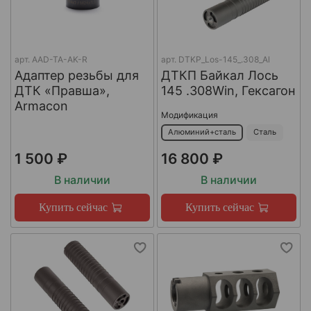
арт.
AAD-TA-AK-R
арт.
DTKP_Los-145_.308_Al
Адаптер резьбы для
ДТКП Байкал Лось
ДТК «Правша»,
145 .308Win, Гексагон
Armacon
Модификация
Алюминий+сталь
Сталь
1 500 ₽
16 800 ₽
В наличии
В наличии
Купить сейчас
Купить сейчас