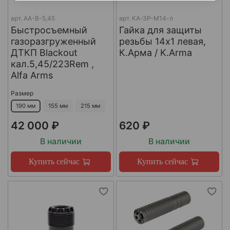
арт.
AA-B-5,45
арт.
КА-ЗР-М14-л
Быстросъемный
Гайка для защиты
газоразгруженный
резьбы 14x1 левая,
ДТКП Blackout
К.Арма / K.Arma
кал.5,45/223Rem ,
Alfa Arms
Размер
190 мм
155 мм
215 мм
42 000 ₽
620 ₽
В наличии
В наличии
Купить сейчас
Купить сейчас