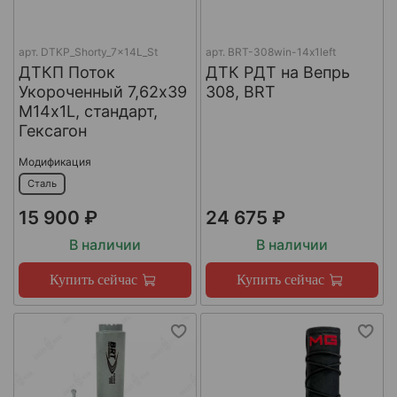
арт.
DTKP_Shorty_7x14L_St
арт.
BRT-308win-14х1left
ДТКП Поток
ДТК РДТ на Вепрь
Укороченный 7,62х39
308, BRT
М14х1L, стандарт,
Гексагон
Модификация
Сталь
15 900 ₽
24 675 ₽
В наличии
В наличии
Купить сейчас
Купить сейчас