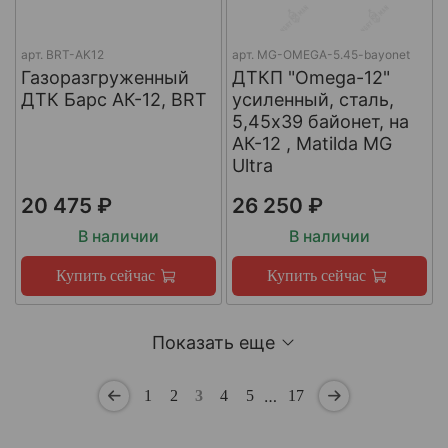
арт.
BRT-AK12
арт.
MG-OMEGA-5.45-bayonet
Газоразгруженный
ДТКП "Omega-12"
ДТК Барс АК-12, BRT
усиленный, сталь,
5,45x39 байонет, на
АК-12 , Matilda MG
Ultra
20 475 ₽
26 250 ₽
В наличии
В наличии
Купить сейчас
Купить сейчас
Показать еще
…
1
2
3
4
5
17