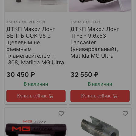
арт.
МG-ML-VEPR308
арт.
MG-ML-TG3
ДТКП Макси Лонг
ДТКП Макси Лонг
ВЕПРЬ СОК 95 с
ТГ-3 - 9,6x53
щелевым не
Lancaster
съемным
(универсальный),
пламегасителем -
Matilda MG Ultra
.308, Matilda MG Ultra
30 450 ₽
32 550 ₽
В наличии
В наличии
Купить сейчас
Купить сейчас