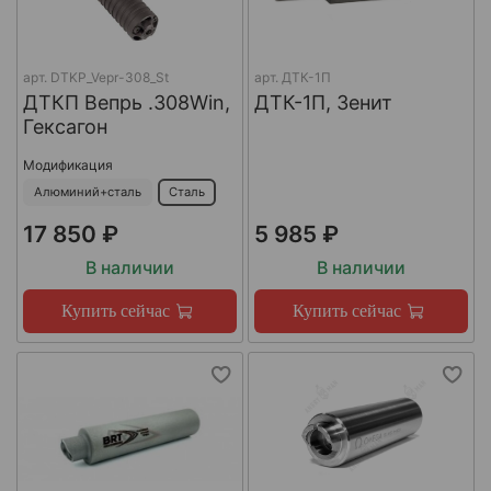
арт.
DTKP_Vepr-308_St
арт.
ДТК-1П
ДТКП Вепрь .308Win,
ДТК-1П, Зенит
Гексагон
Модификация
Алюминий+сталь
Сталь
17 850 ₽
5 985 ₽
В наличии
В наличии
Купить сейчас
Купить сейчас