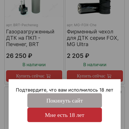
арт.
BRT-Pecheneg
арт.
MG-FOX-Che
Газоразгруженный
Фирменный чехол
ДТК на ПКП -
для ДТК серии FOX,
Печенег, BRT
MG Ultra
26 250 ₽
2 205 ₽
В наличии
В наличии
Купить сейчас
Купить сейчас
Подтвердите, что вам исполнилось 18 лет
Покинуть сайт
Мне есть 18 лет