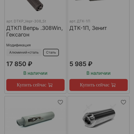
арт.
DTKP_Vepr-308_St
арт.
ДТК-1П
ДТКП Вепрь .308Win,
ДТК-1П, Зенит
Гексагон
Модификация
Алюминий+сталь
Сталь
17 850 ₽
5 985 ₽
В наличии
В наличии
Купить сейчас
Купить сейчас