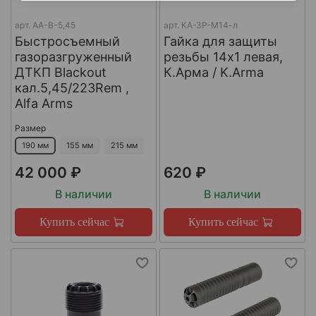
арт.
AA-B-5,45
арт.
КА-ЗР-М14-л
Быстросъемный
Гайка для защиты
газоразгруженный
резьбы 14x1 левая,
ДТКП Blackout
К.Арма / K.Arma
кал.5,45/223Rem ,
Alfa Arms
Размер
190 мм
155 мм
215 мм
42 000 ₽
620 ₽
В наличии
В наличии
Купить сейчас
Купить сейчас