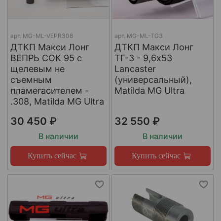
арт.
МG-ML-VEPR308
арт.
MG-ML-TG3
ДТКП Макси Лонг
ДТКП Макси Лонг
ВЕПРЬ СОК 95 с
ТГ-3 - 9,6x53
щелевым не
Lancaster
съемным
(универсальный),
пламегасителем -
Matilda MG Ultra
.308, Matilda MG Ultra
30 450 ₽
32 550 ₽
В наличии
В наличии
Купить сейчас
Купить сейчас