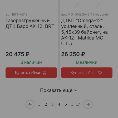
арт.
BRT-AK12
арт.
MG-OMEGA-5.45-bayonet
Газоразгруженный
ДТКП "Omega-12"
ДТК Барс АК-12, BRT
усиленный, сталь,
5,45x39 байонет, на
АК-12 , Matilda MG
Ultra
20 475 ₽
26 250 ₽
В наличии
В наличии
Купить сейчас
Купить сейчас
Показать еще
…
1
2
3
4
5
17