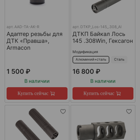
арт.
AAD-TA-AK-R
арт.
DTKP_Los-145_.308_Al
Адаптер резьбы для
ДТКП Байкал Лось
ДТК «Правша»,
145 .308Win, Гексагон
Armacon
Модификация
Алюминий+сталь
Сталь
1 500 ₽
16 800 ₽
В наличии
В наличии
Купить сейчас
Купить сейчас