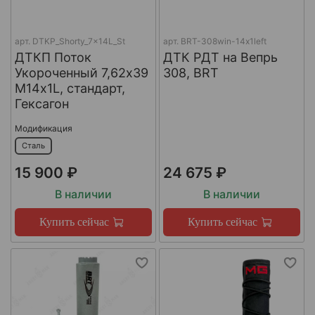
арт.
DTKP_Shorty_7x14L_St
арт.
BRT-308win-14х1left
ДТКП Поток
ДТК РДТ на Вепрь
Укороченный 7,62х39
308, BRT
М14х1L, стандарт,
Гексагон
Модификация
Сталь
15 900 ₽
24 675 ₽
В наличии
В наличии
Купить сейчас
Купить сейчас