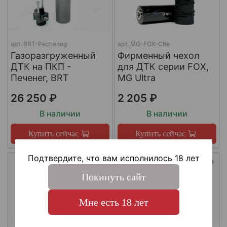
арт.
BRT-Pecheneg
арт.
MG-FOX-Che
Газоразгруженный
Фирменный чехол
ДТК на ПКП -
для ДТК серии FOX,
Печенег, BRT
MG Ultra
26 250 ₽
2 205 ₽
В наличии
В наличии
Купить сейчас
Купить сейчас
Подтвердите, что вам исполнилось 18 лет
Покинуть сайт
Мне есть 18 лет