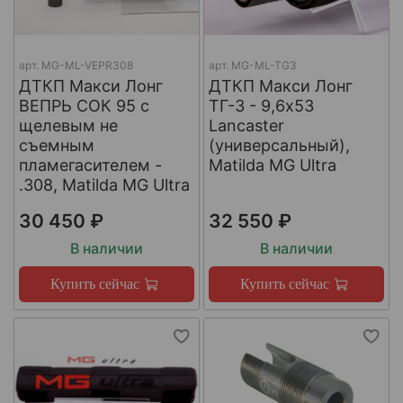
арт.
МG-ML-VEPR308
арт.
MG-ML-TG3
ДТКП Макси Лонг
ДТКП Макси Лонг
ВЕПРЬ СОК 95 с
ТГ-3 - 9,6x53
щелевым не
Lancaster
съемным
(универсальный),
пламегасителем -
Matilda MG Ultra
.308, Matilda MG Ultra
30 450 ₽
32 550 ₽
В наличии
В наличии
Купить сейчас
Купить сейчас