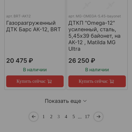
арт.
BRT-AK12
арт.
MG-OMEGA-5.45-bayonet
Газоразгруженный
ДТКП "Omega-12"
ДТК Барс АК-12, BRT
усиленный, сталь,
5,45x39 байонет, на
АК-12 , Matilda MG
Ultra
20 475 ₽
26 250 ₽
В наличии
В наличии
Купить сейчас
Купить сейчас
Показать еще
…
1
2
3
4
5
17