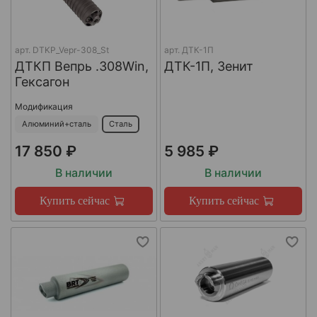
арт.
DTKP_Vepr-308_St
арт.
ДТК-1П
ДТКП Вепрь .308Win,
ДТК-1П, Зенит
Гексагон
Модификация
Алюминий+сталь
Сталь
17 850 ₽
5 985 ₽
В наличии
В наличии
Купить сейчас
Купить сейчас