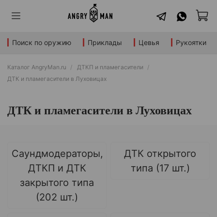
Поиск по оружию
Приклады
Цевья
Рукоятки
Каталог AngryMan.ru
ДТКП и пламегасители
ДТК и пламегасители в Луховицах
ДТК и пламегасители в Луховицах
Саундмодераторы,
ДТК открытого
ДТКП и ДТК
типа (17 шт.)
закрытого типа
(202 шт.)