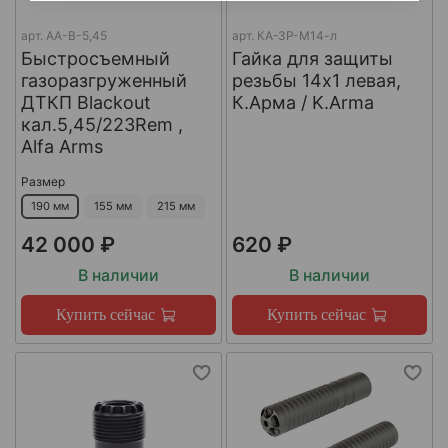
арт.
AA-B-5,45
арт.
КА-ЗР-М14-л
Быстросъемный
Гайка для защиты
газоразгруженный
резьбы 14x1 левая,
ДТКП Blackout
К.Арма / K.Arma
кал.5,45/223Rem ,
Alfa Arms
Размер
190 мм
155 мм
215 мм
42 000 ₽
620 ₽
В наличии
В наличии
Купить сейчас
Купить сейчас