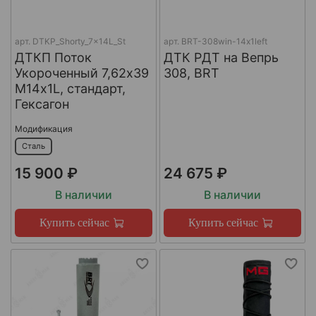
арт.
DTKP_Shorty_7x14L_St
арт.
BRT-308win-14х1left
ДТКП Поток
ДТК РДТ на Вепрь
Укороченный 7,62х39
308, BRT
М14х1L, стандарт,
Гексагон
Модификация
Сталь
15 900 ₽
24 675 ₽
В наличии
В наличии
Купить сейчас
Купить сейчас