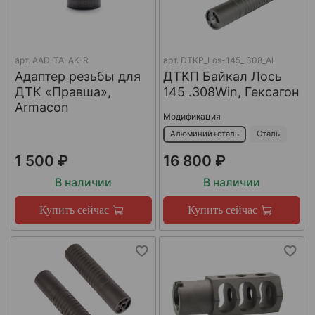
арт.
AAD-TA-AK-R
арт.
DTKP_Los-145_.308_Al
Адаптер резьбы для
ДТКП Байкал Лось
ДТК «Правша»,
145 .308Win, Гексагон
Armacon
Модификация
Алюминий+сталь
Сталь
1 500 ₽
16 800 ₽
В наличии
В наличии
Купить сейчас
Купить сейчас