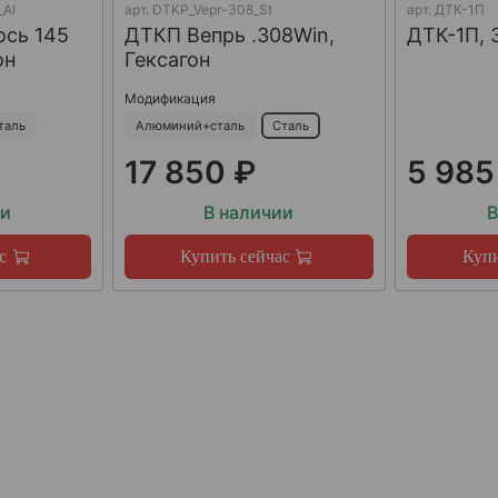
_Al
арт.
DTKP_Vepr-308_St
арт.
ДТК-1П
ось 145
ДТКП Вепрь .308Win,
ДТК-1П, 
он
Гексагон
Модификация
таль
Алюминий+сталь
Сталь
17 850 ₽
5 985
ии
В наличии
В
с
Купить сейчас
Купи