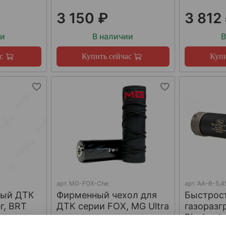
3 150 ₽
3 812
ии
В наличии
В
с
Купить сейчас
Купи
арт.
MG-FOX-Che
арт.
AA-B-5,4
ный ДТК
Фирменный чехол для
Быстрос
г, BRT
ДТК серии FOX, MG Ultra
газораз
Blackout