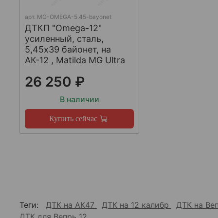
арт.
MG-OMEGA-5.45-bayonet
ДТКП "Omega-12"
усиленный, сталь,
5,45x39 байонет, на
АК-12 , Matilda MG Ultra
26 250 ₽
В наличии
Купить сейчас
Теги:
ДТК на АК47
ДТК на 12 калибр
ДТК на Ве
ДТК для Вепрь 12