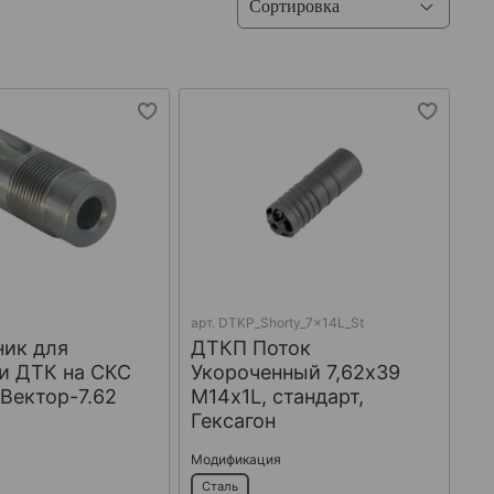
арт.
DTKP_Shorty_7x14L_St
ник для
ДТКП Поток
и ДТК на СКС
Укороченный 7,62х39
 Вектор-7.62
М14х1L, стандарт,
Гексагон
Модификация
Сталь