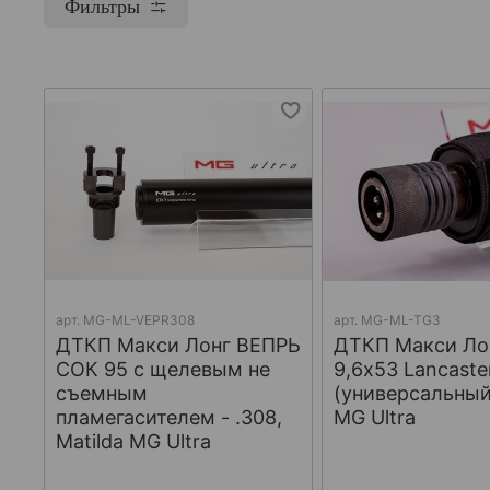
Фильтры
арт.
МG-ML-VEPR308
арт.
MG-ML-TG3
ДТКП Макси Лонг ВЕПРЬ
ДТКП Макси Лон
СОК 95 с щелевым не
9,6x53 Lancaste
съемным
(универсальный)
пламегасителем - .308,
MG Ultra
Matilda MG Ultra