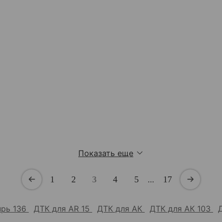
Показать еще
1
2
3
4
5
…
17
прь 136
ДТК для AR 15
ДТК для АК
ДТК для АК 103