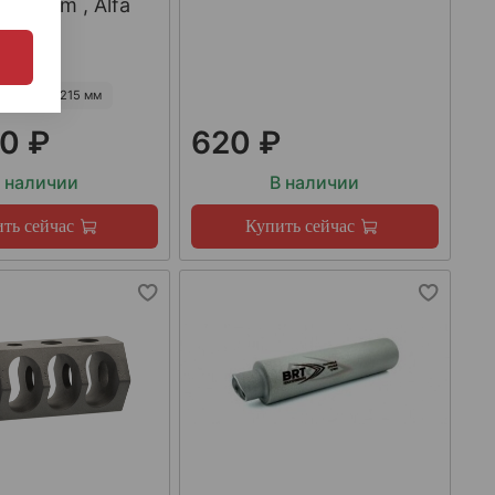
223Rem , Alfa
55 мм
215 мм
0 ₽
620 ₽
 наличии
В наличии
ть сейчас
Купить сейчас