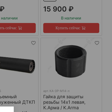
 ₽
15 900 ₽
 наличии
В наличии
ть сейчас
Купить сейчас
5
арт.
КА-ЗР-М14-л
ъемный
Гайка для защиты
груженный ДТКП
резьбы 14x1 левая,
К.Арма / K.Arma