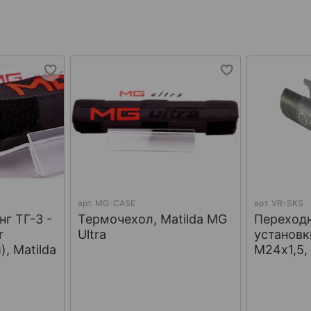
арт.
MG-CASE
арт.
VR-SKS
г ТГ-3 -
Термочехол, Matilda MG
Переход
r
Ultra
установк
, Matilda
М24х1,5,