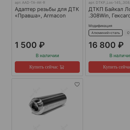
арт.
AAD-TA-AK-R
арт.
DTKP_Los-145_.308
Адаптер резьбы для ДТК
ДТКП Байкал Л
«Правша», Armacon
.308Win, Гексаг
Модификация
Алюминий+сталь
С
1 500 ₽
16 800 ₽
В наличии
В налич
Купить сейчас
Купить сейча