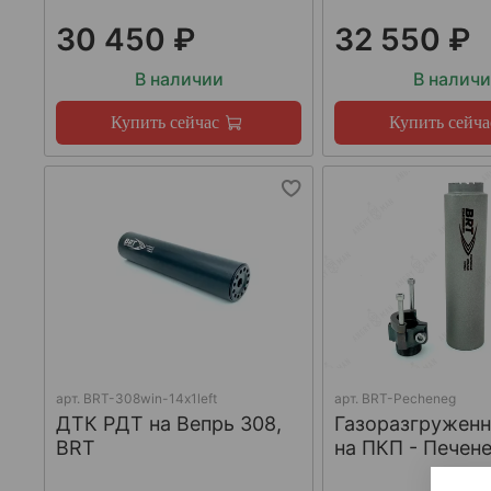
30 450 ₽
32 550 ₽
В наличии
В налич
Купить сейчас
Купить сейча
арт.
BRT-308win-14х1left
арт.
BRT-Pecheneg
ДТК РДТ на Вепрь 308,
Газоразгружен
BRT
на ПКП - Печене