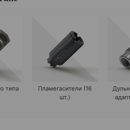
о типа
Пламегасители (16
Дульн
шт.)
адапт