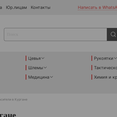
а
Юр.лицам
Контакты
Написать в Whats
Цевья
Рукоятки
Шлемы
Тактическ
Медицина
Химия и к
асители в Кургане
гане