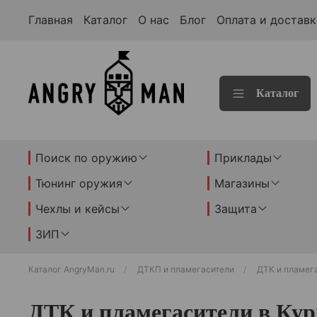
Главная
Каталог
О нас
Блог
Оплата и доставк
Каталог
Поиск по оружию
Приклады
Тюнинг оружия
Магазины
Чехлы и кейсы
Защита
ЗИП
Каталог AngryMan.ru
ДТКП и пламегасители
ДТК и пламег
ДТК и пламегасители в Кур