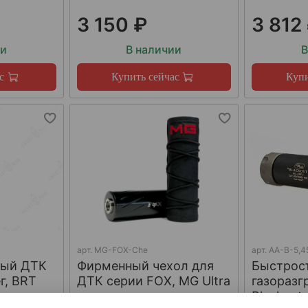
3 150 ₽
3 812
ии
В наличии
В
с
Купить сейчас
Купи
арт.
MG-FOX-Che
арт.
AA-B-5,4
ный ДТК
Фирменный чехол для
Быстрос
г, BRT
ДТК серии FOX, MG Ultra
газораз
Blackout