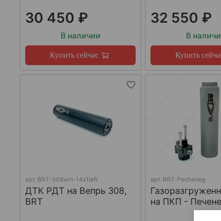
30 450 ₽
32 550 ₽
В наличии
В налич
Купить сейчас
Купить сейча
арт.
BRT-308win-14х1left
арт.
BRT-Pecheneg
ДТК РДТ на Вепрь 308,
Газоразгружен
BRT
на ПКП - Печене