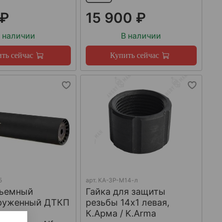
 ₽
15 900 ₽
 наличии
В наличии
ть сейчас
Купить сейчас
5
арт.
КА-ЗР-М14-л
ъемный
Гайка для защиты
груженный ДТКП
резьбы 14x1 левая,
К.Арма / K.Arma