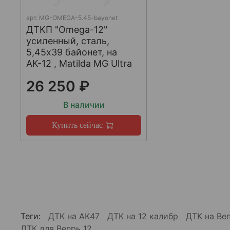
арт.
MG-OMEGA-5.45-bayonet
ДТКП "Omega-12"
усиленный, сталь,
5,45x39 байонет, на
АК-12 , Matilda MG Ultra
26 250 ₽
В наличии
Купить сейчас
Теги:
ДТК на АК47
ДТК на 12 калибр
ДТК на Ве
ДТК для Вепрь 12