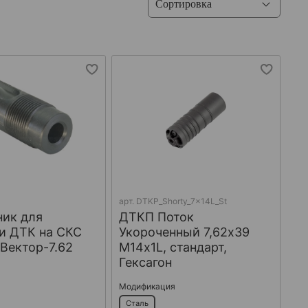
арт.
DTKP_Shorty_7x14L_St
ник для
ДТКП Поток
и ДТК на СКС
Укороченный 7,62х39
 Вектор-7.62
М14х1L, стандарт,
Гексагон
Модификация
Сталь