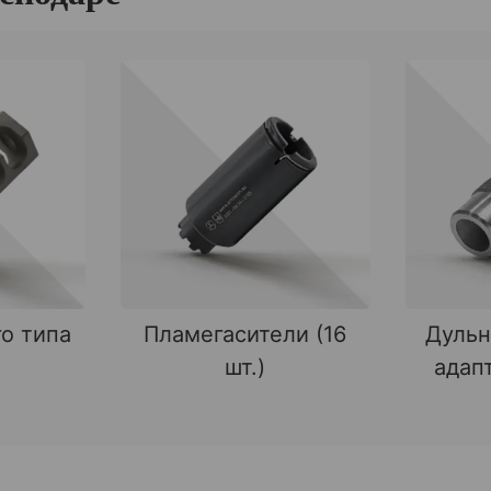
о типа
Пламегасители (16
Дульн
шт.)
адапт