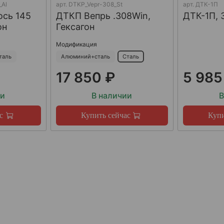
_Al
арт.
DTKP_Vepr-308_St
арт.
ДТК-1П
ось 145
ДТКП Вепрь .308Win,
ДТК-1П, 
он
Гексагон
Модификация
таль
Алюминий+сталь
Сталь
17 850 ₽
5 985
ии
В наличии
В
с
Купить сейчас
Купи