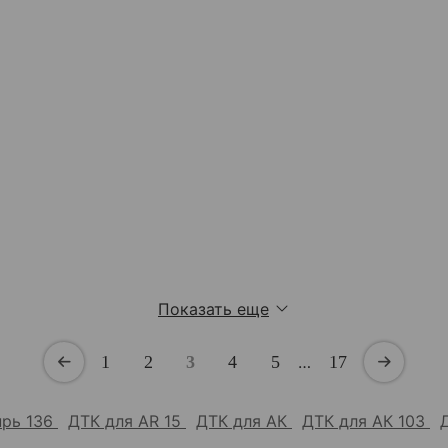
Показать еще
1
2
3
4
5
…
17
прь 136
ДТК для AR 15
ДТК для АК
ДТК для АК 103