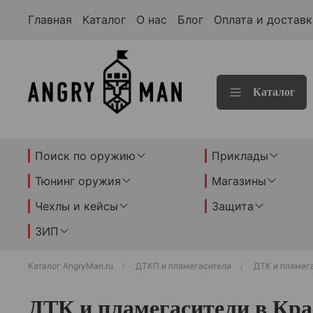
Главная
Каталог
О нас
Блог
Оплата и доставк
Каталог
Поиск по оружию
Приклады
Тюнинг оружия
Магазины
Чехлы и кейсы
Защита
ЗИП
Каталог AngryMan.ru
ДТКП и пламегасители
ДТК и пламег
ДТК и пламегасители в Кра