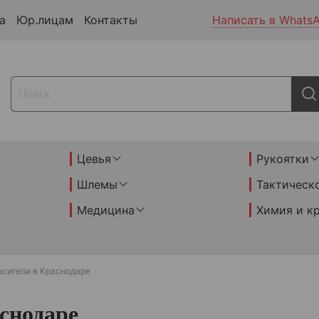
а
Юр.лицам
Контакты
Написать в Whats
Цевья
Рукоятки
Шлемы
Тактическ
Медицина
Химия и к
асители в Краснодаре
снодаре