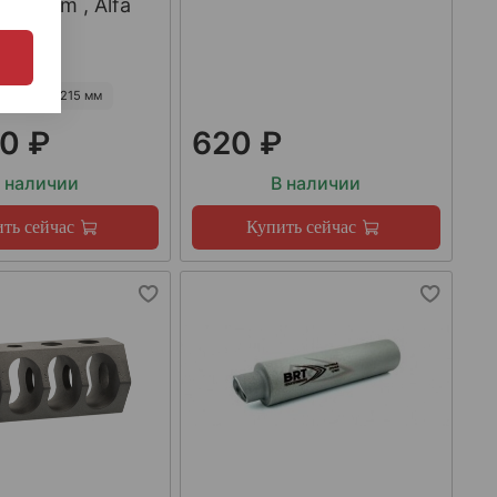
223Rem , Alfa
55 мм
215 мм
0 ₽
620 ₽
 наличии
В наличии
ть сейчас
Купить сейчас