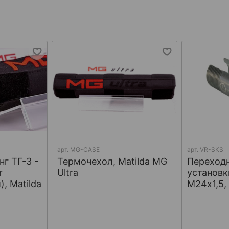
арт.
MG-CASE
арт.
VR-SKS
г ТГ-3 -
Термочехол, Matilda MG
Переход
r
Ultra
установк
, Matilda
М24х1,5,