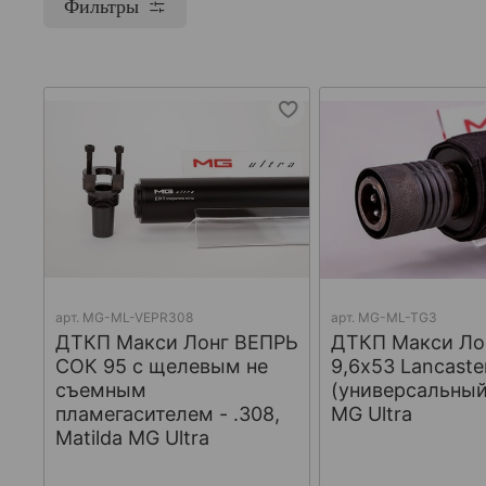
Фильтры
арт.
МG-ML-VEPR308
арт.
MG-ML-TG3
ДТКП Макси Лонг ВЕПРЬ
ДТКП Макси Лон
СОК 95 с щелевым не
9,6x53 Lancaste
съемным
(универсальный)
пламегасителем - .308,
MG Ultra
Matilda MG Ultra