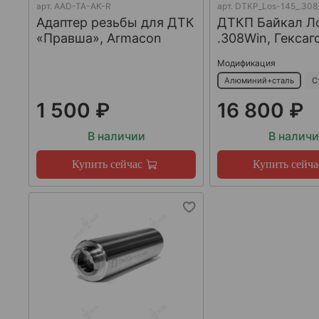
арт.
AAD-TA-AK-R
арт.
DTKP_Los-145_.308
Адаптер резьбы для ДТК
ДТКП Байкал Л
«Правша», Armacon
.308Win, Гексаг
Модификация
Алюминий+сталь
С
1 500 ₽
16 800 ₽
В наличии
В налич
Купить сейчас
Купить сейча