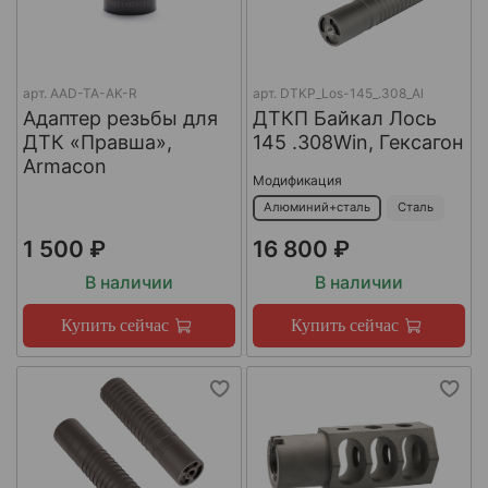
арт.
AAD-TA-AK-R
арт.
DTKP_Los-145_.308_Al
Адаптер резьбы для
ДТКП Байкал Лось
ДТК «Правша»,
145 .308Win, Гексагон
Armacon
Модификация
Алюминий+сталь
Сталь
1 500 ₽
16 800 ₽
В наличии
В наличии
Купить сейчас
Купить сейчас