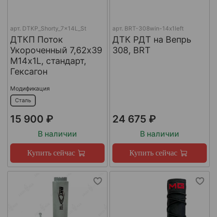
арт.
DTKP_Shorty_7x14L_St
арт.
BRT-308win-14х1left
ДТКП Поток
ДТК РДТ на Вепрь
Укороченный 7,62х39
308, BRT
М14х1L, стандарт,
Гексагон
Модификация
Сталь
15 900 ₽
24 675 ₽
В наличии
В наличии
Купить сейчас
Купить сейчас