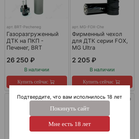
арт.
BRT-Pecheneg
арт.
MG-FOX-Che
Газоразгруженный
Фирменный чехол
ДТК на ПКП -
для ДТК серии FOX,
Печенег, BRT
MG Ultra
26 250 ₽
2 205 ₽
В наличии
В наличии
Купить сейчас
Купить сейчас
Подтвердите, что вам исполнилось 18 лет
Покинуть сайт
Мне есть 18 лет