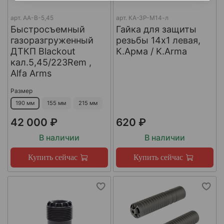
арт.
AA-B-5,45
арт.
КА-ЗР-М14-л
Быстросъемный
Гайка для защиты
газоразгруженный
резьбы 14x1 левая,
ДТКП Blackout
К.Арма / K.Arma
кал.5,45/223Rem ,
Alfa Arms
Размер
190 мм
155 мм
215 мм
42 000 ₽
620 ₽
В наличии
В наличии
Купить сейчас
Купить сейчас