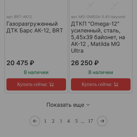
арт.
BRT-AK12
арт.
MG-OMEGA-5.45-bayonet
Газоразгруженный
ДТКП "Omega-12"
ДТК Барс АК-12, BRT
усиленный, сталь,
5,45x39 байонет, на
АК-12 , Matilda MG
Ultra
20 475 ₽
26 250 ₽
В наличии
В наличии
Купить сейчас
Купить сейчас
Показать еще
…
1
2
3
4
5
17