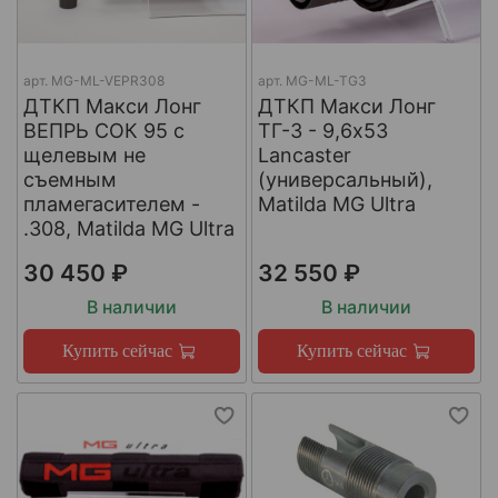
арт.
МG-ML-VEPR308
арт.
MG-ML-TG3
ДТКП Макси Лонг
ДТКП Макси Лонг
ВЕПРЬ СОК 95 с
ТГ-3 - 9,6x53
щелевым не
Lancaster
съемным
(универсальный),
пламегасителем -
Matilda MG Ultra
.308, Matilda MG Ultra
30 450 ₽
32 550 ₽
В наличии
В наличии
Купить сейчас
Купить сейчас