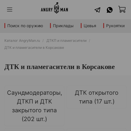
Поиск по оружию
Приклады
Цевья
Рукоятки
Каталог AngryMan.ru
ДТКП и пламегасители
ДТК и пламегасители в Корсакове
ДТК и пламегасители в Корсакове
Саундмодераторы,
ДТК открытого
ДТКП и ДТК
типа (17 шт.)
закрытого типа
(202 шт.)