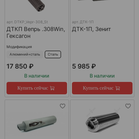
арт.
DTKP_Vepr-308_St
арт.
ДТК-1П
ДТКП Вепрь .308Win,
ДТК-1П, Зенит
Гексагон
Модификация
Алюминий+сталь
Сталь
17 850 ₽
5 985 ₽
В наличии
В наличии
Купить сейчас
Купить сейчас