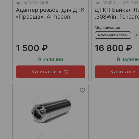
арт.
AAD-TA-AK-R
арт.
DTKP_Los-145_.308
Адаптер резьбы для ДТК
ДТКП Байкал Л
«Правша», Armacon
.308Win, Гексаг
Модификация
Алюминий+сталь
С
1 500 ₽
16 800 ₽
В наличии
В налич
Купить сейчас
Купить сейча