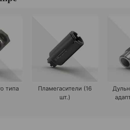
о типа
Пламегасители (16
Дульн
шт.)
адапт