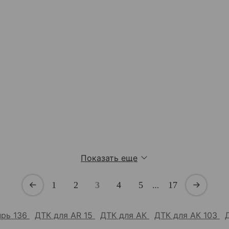
Показать еще
1
2
3
4
5
…
17
прь 136
ДТК для AR 15
ДТК для АК
ДТК для АК 103