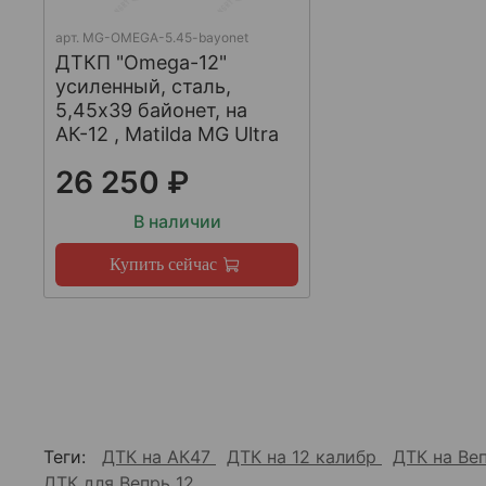
арт.
MG-OMEGA-5.45-bayonet
ДТКП "Omega-12"
усиленный, сталь,
5,45x39 байонет, на
АК-12 , Matilda MG Ultra
26 250 ₽
В наличии
Купить сейчас
Теги:
ДТК на АК47
ДТК на 12 калибр
ДТК на Ве
ДТК для Вепрь 12