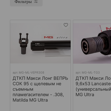
Фильтры
арт.
МG-ML-VEPR308
арт.
MG-ML-TG3
ДТКП Макси Лонг ВЕПРЬ
ДТКП Макси Лон
СОК 95 с щелевым не
9,6x53 Lancaste
съемным
(универсальный)
пламегасителем - .308,
MG Ultra
Matilda MG Ultra