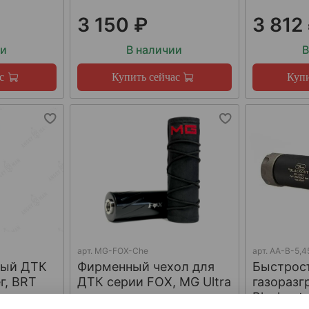
3 150 ₽
3 812
ии
В наличии
В
с
Купить сейчас
Купи
арт.
MG-FOX-Che
арт.
AA-B-5,4
ный ДТК
Фирменный чехол для
Быстрос
г, BRT
ДТК серии FOX, MG Ultra
газораз
Blackout