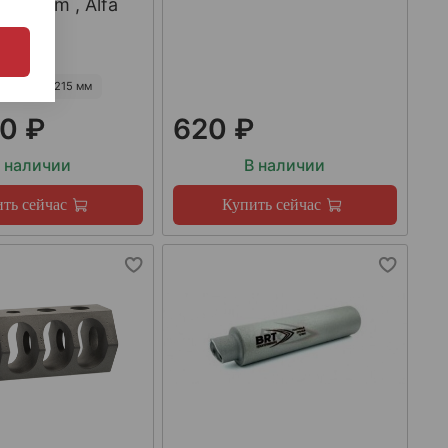
223Rem , Alfa
55 мм
215 мм
0 ₽
620 ₽
 наличии
В наличии
ть сейчас
Купить сейчас