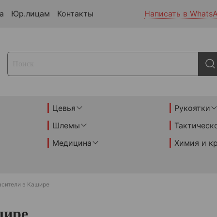
а
Юр.лицам
Контакты
Написать в Whats
Цевья
Рукоятки
Шлемы
Тактическ
Медицина
Химия и к
асители в Кашире
шире