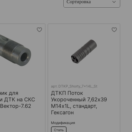
арт.
DTKP_Shorty_7x14L_St
ник для
ДТКП Поток
и ДТК на СКС
Укороченный 7,62х39
 Вектор-7.62
М14х1L, стандарт,
Гексагон
Модификация
Сталь