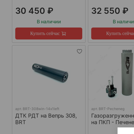
30 450 ₽
32 550 ₽
В наличии
В налич
Купить сейчас
Купить сейча
арт.
BRT-308win-14х1left
арт.
BRT-Pecheneg
ДТК РДТ на Вепрь 308,
Газоразгружен
BRT
на ПКП - Печене