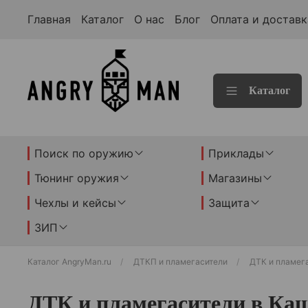
Главная
Каталог
О нас
Блог
Оплата и доставк
Каталог
Поиск по оружию
Приклады
Тюнинг оружия
Магазины
Чехлы и кейсы
Защита
ЗИП
Каталог AngryMan.ru
ДТКП и пламегасители
ДТК и пламег
ДТК и пламегасители в Ка