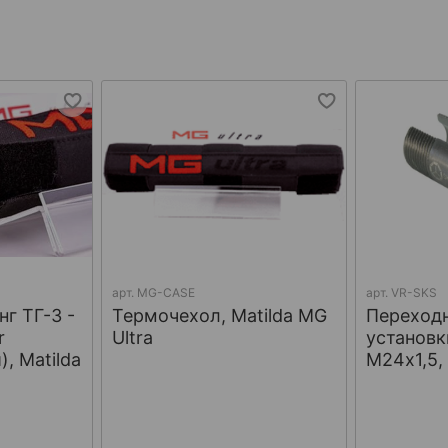
арт.
MG-CASE
арт.
VR-SKS
г ТГ-3 -
Термочехол, Matilda MG
Переход
r
Ultra
установк
, Matilda
М24х1,5,