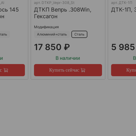
_Al
арт.
DTKP_Vepr-308_St
арт.
ДТК-1П
ось 145
ДТКП Вепрь .308Win,
ДТК-1П, 
он
Гексагон
Модификация
таль
Алюминий+сталь
Сталь
17 850 ₽
5 985
ии
В наличии
В
с
Купить сейчас
Купи