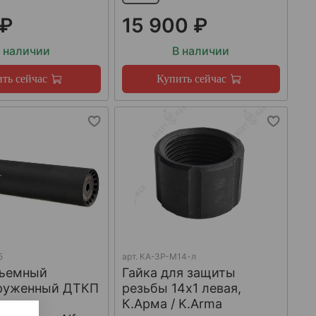
 ₽
15 900 ₽
 наличии
В наличии
ть сейчас
Купить сейчас
5
арт.
КА-ЗР-М14-л
ъемный
Гайка для защиты
груженный ДТКП
резьбы 14x1 левая,
К.Арма / K.Arma