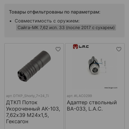
Товары отфильтрованы по параметрам:
Совместимость с оружием:
Сайга-МК 7,62 исп. 33 (после 2017 с сухарем)
арт.
DTKP_Shorty_7x24_Ti
арт.
#LAC0299
ДТКП Поток
Адаптер ствольный
Укороченный АК-103,
BA-033, L.A.C.
7,62х39 М24х1,5,
Гексагон