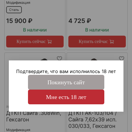
Модификация
Сталь
15 900 ₽
4 725 ₽
В наличии
В наличии
Купить сейчас
Купить сейчас
Подтвердите, что вам исполнилось 18 лет
Покинуть сайт
Мне есть 18 лет
арт.
DTKP_Saiga-308_Al
арт.
DTKP_AK-103_Al
ДТКП Сайга .308Win,
ДТКП АК-103/104 /
Гексагон
Сайга 7,62х39 исп.
030/033, Гексагон
Модификация