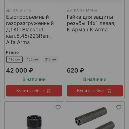
арт.
AA-B-5,45
арт.
КА-ЗР-М14-л
Быстросъемный
Гайка для защиты
газоразгруженный
резьбы 14x1 левая,
ДТКП Blackout
К.Арма / K.Arma
кал.5,45/223Rem ,
Alfa Arms
Размер
190 мм
155 мм
215 мм
42 000 ₽
620 ₽
В наличии
В наличии
Купить сейчас
Купить сейчас