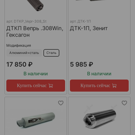
арт.
DTKP_Vepr-308_St
арт.
ДТК-1П
ДТКП Вепрь .308Win,
ДТК-1П, Зенит
Гексагон
Модификация
Алюминий+сталь
Сталь
17 850 ₽
5 985 ₽
В наличии
В наличии
Купить сейчас
Купить сейчас