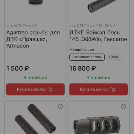
арт.
AAD-TA-AK-R
арт.
DTKP_Los-145_.308_Al
Адаптер резьбы для
ДТКП Байкал Лось
ДТК «Правша»,
145 .308Win, Гексагон
Armacon
Модификация
Алюминий+сталь
Сталь
1 500 ₽
16 800 ₽
В наличии
В наличии
Купить сейчас
Купить сейчас