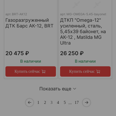
арт.
BRT-AK12
арт.
MG-OMEGA-5.45-bayonet
Газоразгруженный
ДТКП "Omega-12"
ДТК Барс АК-12, BRT
усиленный, сталь,
5,45x39 байонет, на
АК-12 , Matilda MG
Ultra
20 475 ₽
26 250 ₽
В наличии
В наличии
Купить сейчас
Купить сейчас
Показать еще
…
1
2
3
4
5
17