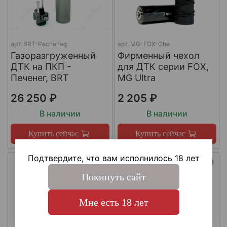
арт.
BRT-Pecheneg
арт.
MG-FOX-Che
Газоразгруженный
Фирменный чехол
ДТК на ПКП -
для ДТК серии FOX,
Печенег, BRT
MG Ultra
26 250 ₽
2 205 ₽
В наличии
В наличии
Купить сейчас
Купить сейчас
Подтвердите, что вам исполнилось 18 лет
Покинуть сайт
Мне есть 18 лет