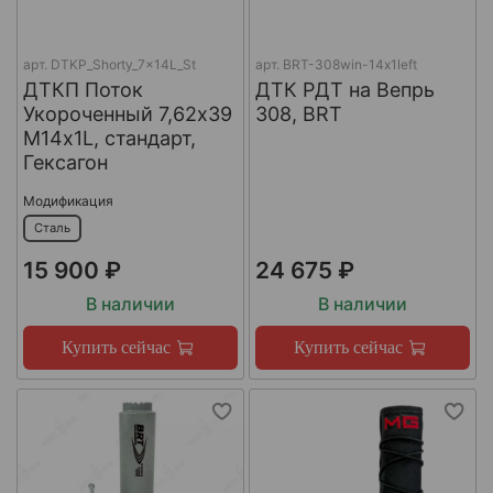
арт.
DTKP_Shorty_7x14L_St
арт.
BRT-308win-14х1left
ДТКП Поток
ДТК РДТ на Вепрь
Укороченный 7,62х39
308, BRT
М14х1L, стандарт,
Гексагон
Модификация
Сталь
15 900 ₽
24 675 ₽
В наличии
В наличии
Купить сейчас
Купить сейчас