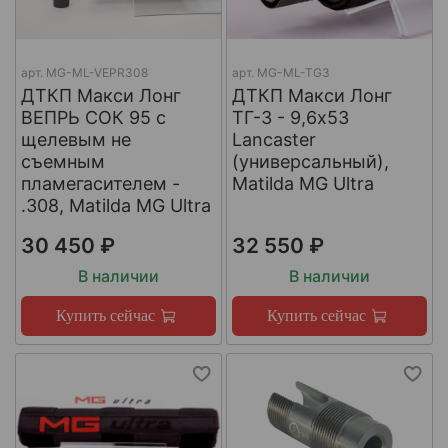
арт.
МG-ML-VEPR308
арт.
MG-ML-TG3
ДТКП Макси Лонг
ДТКП Макси Лонг
ВЕПРЬ СОК 95 с
ТГ-3 - 9,6x53
щелевым не
Lancaster
съемным
(универсальный),
пламегасителем -
Matilda MG Ultra
.308, Matilda MG Ultra
30 450 ₽
32 550 ₽
В наличии
В наличии
Купить сейчас
Купить сейчас