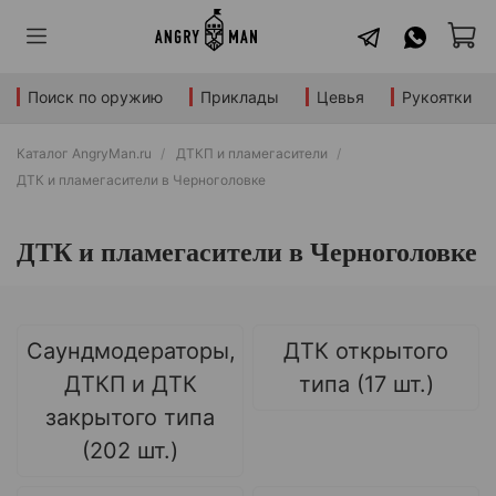
Поиск по оружию
Приклады
Цевья
Рукоятки
Каталог AngryMan.ru
ДТКП и пламегасители
ДТК и пламегасители в Черноголовке
ДТК и пламегасители в Черноголовке
Саундмодераторы,
ДТК открытого
ДТКП и ДТК
типа (17 шт.)
закрытого типа
(202 шт.)