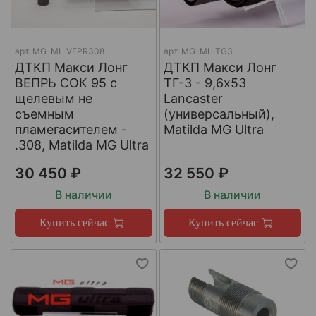
арт.
МG-ML-VEPR308
арт.
MG-ML-TG3
ДТКП Макси Лонг
ДТКП Макси Лонг
ВЕПРЬ СОК 95 с
ТГ-3 - 9,6x53
щелевым не
Lancaster
съемным
(универсальный),
пламегасителем -
Matilda MG Ultra
.308, Matilda MG Ultra
30 450 ₽
32 550 ₽
В наличии
В наличии
Купить сейчас
Купить сейчас