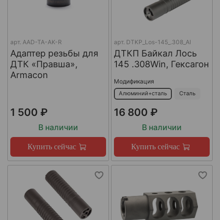
арт.
AAD-TA-AK-R
арт.
DTKP_Los-145_.308_Al
Адаптер резьбы для
ДТКП Байкал Лось
ДТК «Правша»,
145 .308Win, Гексагон
Armacon
Модификация
Алюминий+сталь
Сталь
1 500 ₽
16 800 ₽
В наличии
В наличии
Купить сейчас
Купить сейчас