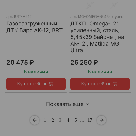
арт.
BRT-AK12
арт.
MG-OMEGA-5.45-bayonet
Газоразгруженный
ДТКП "Omega-12"
ДТК Барс АК-12, BRT
усиленный, сталь,
5,45x39 байонет, на
АК-12 , Matilda MG
Ultra
20 475 ₽
26 250 ₽
В наличии
В наличии
Купить сейчас
Купить сейчас
Показать еще
…
1
2
3
4
5
17