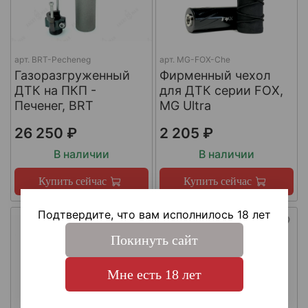
арт.
BRT-Pecheneg
арт.
MG-FOX-Che
Газоразгруженный
Фирменный чехол
ДТК на ПКП -
для ДТК серии FOX,
Печенег, BRT
MG Ultra
26 250 ₽
2 205 ₽
В наличии
В наличии
Купить сейчас
Купить сейчас
Подтвердите, что вам исполнилось 18 лет
Покинуть сайт
Мне есть 18 лет