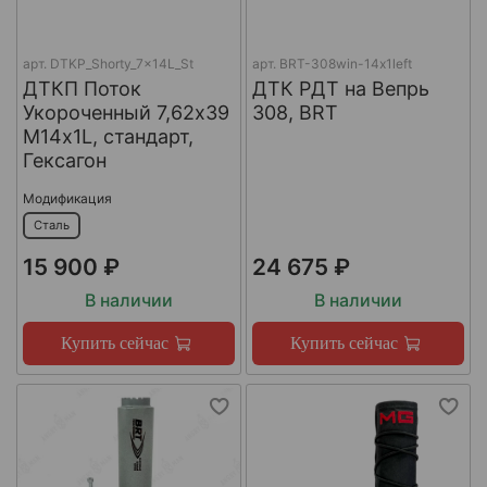
арт.
DTKP_Shorty_7x14L_St
арт.
BRT-308win-14х1left
ДТКП Поток
ДТК РДТ на Вепрь
Укороченный 7,62х39
308, BRT
М14х1L, стандарт,
Гексагон
Модификация
Сталь
15 900 ₽
24 675 ₽
В наличии
В наличии
Купить сейчас
Купить сейчас