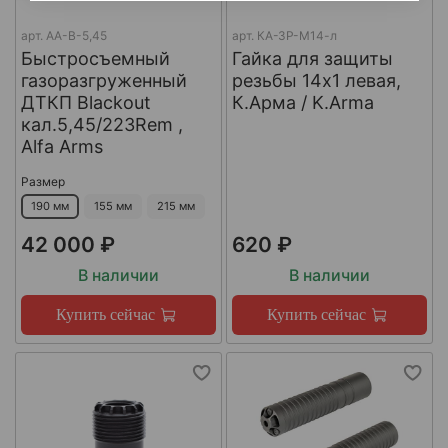
арт.
AA-B-5,45
арт.
КА-ЗР-М14-л
Быстросъемный
Гайка для защиты
газоразгруженный
резьбы 14x1 левая,
ДТКП Blackout
К.Арма / K.Arma
кал.5,45/223Rem ,
Alfa Arms
Размер
190 мм
155 мм
215 мм
42 000 ₽
620 ₽
В наличии
В наличии
Купить сейчас
Купить сейчас