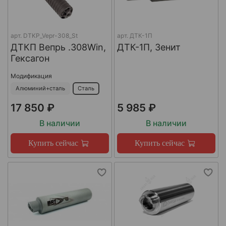
арт.
DTKP_Vepr-308_St
арт.
ДТК-1П
ДТКП Вепрь .308Win,
ДТК-1П, Зенит
Гексагон
Модификация
Алюминий+сталь
Сталь
17 850 ₽
5 985 ₽
В наличии
В наличии
Купить сейчас
Купить сейчас