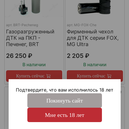
арт.
BRT-Pecheneg
арт.
MG-FOX-Che
Газоразгруженный
Фирменный чехол
ДТК на ПКП -
для ДТК серии FOX,
Печенег, BRT
MG Ultra
26 250 ₽
2 205 ₽
В наличии
В наличии
Купить сейчас
Купить сейчас
Подтвердите, что вам исполнилось 18 лет
Покинуть сайт
Мне есть 18 лет