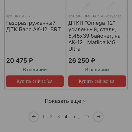
арт.
BRT-AK12
арт.
MG-OMEGA-5.45-bayonet
Газоразгруженный
ДТКП "Omega-12"
ДТК Барс АК-12, BRT
усиленный, сталь,
5,45x39 байонет, на
АК-12 , Matilda MG
Ultra
20 475 ₽
26 250 ₽
В наличии
В наличии
Купить сейчас
Купить сейчас
Показать еще
…
1
2
3
4
5
17