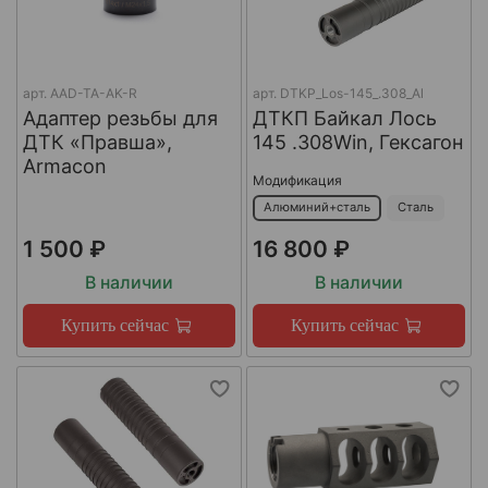
арт.
AAD-TA-AK-R
арт.
DTKP_Los-145_.308_Al
Адаптер резьбы для
ДТКП Байкал Лось
ДТК «Правша»,
145 .308Win, Гексагон
Armacon
Модификация
Алюминий+сталь
Сталь
1 500 ₽
16 800 ₽
В наличии
В наличии
Купить сейчас
Купить сейчас