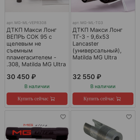
арт.
МG-ML-VEPR308
арт.
MG-ML-TG3
ДТКП Макси Лонг
ДТКП Макси Лонг
ВЕПРЬ СОК 95 с
ТГ-3 - 9,6x53
щелевым не
Lancaster
съемным
(универсальный),
пламегасителем -
Matilda MG Ultra
.308, Matilda MG Ultra
30 450 ₽
32 550 ₽
В наличии
В наличии
Купить сейчас
Купить сейчас