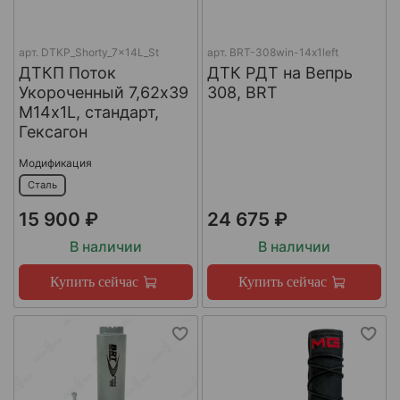
арт.
DTKP_Shorty_7x14L_St
арт.
BRT-308win-14х1left
ДТКП Поток
ДТК РДТ на Вепрь
Укороченный 7,62х39
308, BRT
М14х1L, стандарт,
Гексагон
Модификация
Сталь
15 900 ₽
24 675 ₽
В наличии
В наличии
Купить сейчас
Купить сейчас