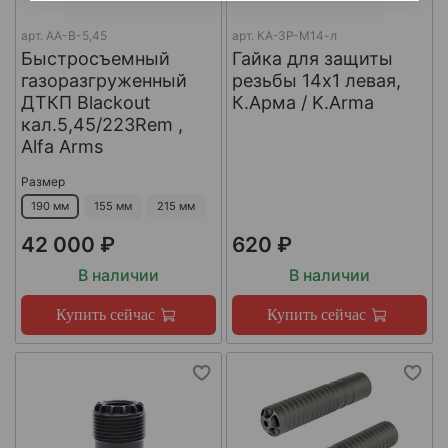
арт.
AA-B-5,45
арт.
КА-ЗР-М14-л
Быстросъемный
Гайка для защиты
газоразгруженный
резьбы 14x1 левая,
ДТКП Blackout
К.Арма / K.Arma
кал.5,45/223Rem ,
Alfa Arms
Размер
190 мм
155 мм
215 мм
42 000 ₽
620 ₽
В наличии
В наличии
Купить сейчас
Купить сейчас