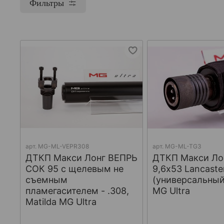
Фильтры
арт.
МG-ML-VEPR308
арт.
MG-ML-TG3
ДТКП Макси Лонг ВЕПРЬ
ДТКП Макси Лон
СОК 95 с щелевым не
9,6x53 Lancaste
съемным
(универсальный)
пламегасителем - .308,
MG Ultra
Matilda MG Ultra