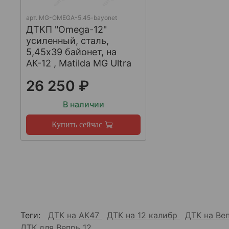
арт.
MG-OMEGA-5.45-bayonet
ДТКП "Omega-12"
усиленный, сталь,
5,45x39 байонет, на
АК-12 , Matilda MG Ultra
26 250 ₽
В наличии
Купить сейчас
Теги:
ДТК на АК47
ДТК на 12 калибр
ДТК на Ве
ДТК для Вепрь 12