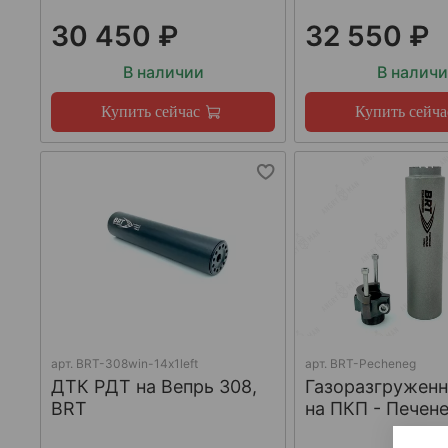
30 450 ₽
32 550 ₽
В наличии
В налич
Купить сейчас
Купить сейча
арт.
BRT-308win-14х1left
арт.
BRT-Pecheneg
ДТК РДТ на Вепрь 308,
Газоразгружен
BRT
на ПКП - Печене