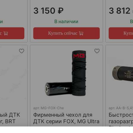
3 150 ₽
3 812
ии
В наличии
В
с
Купить сейчас
Купи
арт.
MG-FOX-Che
арт.
AA-B-5,4
ный ДТК
Фирменный чехол для
Быстрос
г, BRT
ДТК серии FOX, MG Ultra
газораз
Blackout