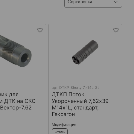
арт.
DTKP_Shorty_7x14L_St
ник для
ДТКП Поток
и ДТК на СКС
Укороченный 7,62х39
 Вектор-7.62
М14х1L, стандарт,
Гексагон
Модификация
Сталь