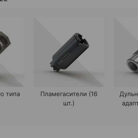
о типа
Пламегасители (16
Дульн
шт.)
адапт