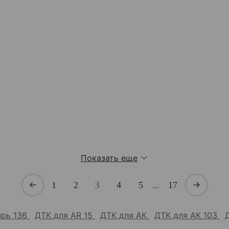
Показать еще
1
2
3
4
5
…
17
прь 136
ДТК для AR 15
ДТК для АК
ДТК для АК 103