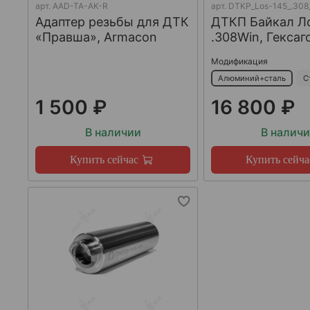
арт.
AAD-TA-AK-R
арт.
DTKP_Los-145_.308
Адаптер резьбы для ДТК
ДТКП Байкал Л
«Правша», Armacon
.308Win, Гексаг
Модификация
Алюминий+сталь
С
1 500 ₽
16 800 ₽
В наличии
В налич
Купить сейчас
Купить сейча