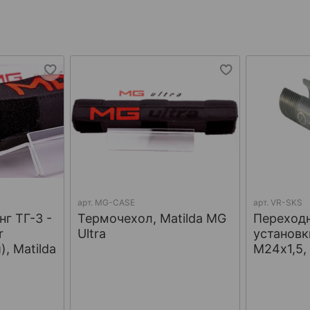
арт.
MG-CASE
арт.
VR-SKS
г ТГ-3 -
Термочехол, Matilda MG
Переход
r
Ultra
установк
, Matilda
М24х1,5,