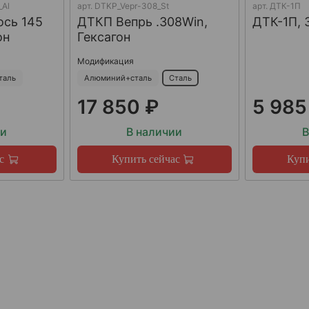
_Al
арт.
DTKP_Vepr-308_St
арт.
ДТК-1П
ось 145
ДТКП Вепрь .308Win,
ДТК-1П, 
он
Гексагон
Модификация
таль
Алюминий+сталь
Сталь
17 850 ₽
5 985
ии
В наличии
В
с
Купить сейчас
Купи