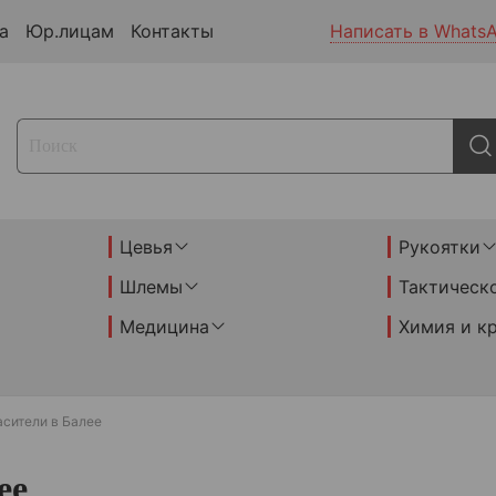
а
Юр.лицам
Контакты
Написать в Whats
Цевья
Рукоятки
Шлемы
Тактическ
Медицина
Химия и к
асители в Балее
ее