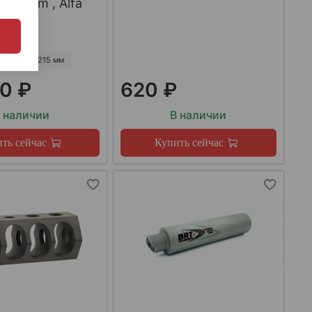
223Rem , Alfa
55 мм
215 мм
0 ₽
620 ₽
 наличии
В наличии
ть сейчас
Купить сейчас