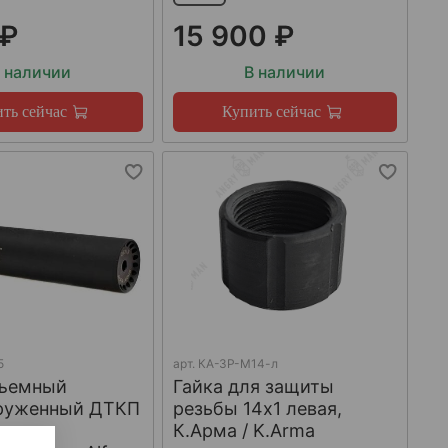
 ₽
15 900 ₽
 наличии
В наличии
ть сейчас
Купить сейчас
5
арт.
КА-ЗР-М14-л
ъемный
Гайка для защиты
груженный ДТКП
резьбы 14x1 левая,
К.Арма / K.Arma