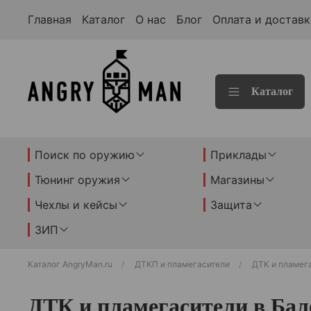
Главная
Каталог
О нас
Блог
Оплата и доставк
Каталог
Поиск по оружию
Приклады
Тюнинг оружия
Магазины
Чехлы и кейсы
Защита
ЗИП
Каталог AngryMan.ru
ДТКП и пламегасители
ДТК и пламег
ДТК и пламегасители в Бал