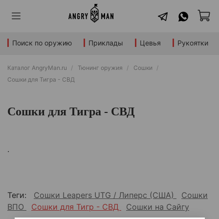
Поиск по оружию
Приклады
Цевья
Рукоятки
Каталог AngryMan.ru
Тюнинг оружия
Сошки
Сошки для Тигра - СВД
Сошки для Тигра - СВД
.
Теги:
Сошки Leapers UTG / Липерс (США)
Сошки
ВПО
Сошки для Тигр - СВД
Сошки на Сайгу