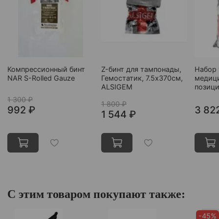
Компрессионный бинт
Z-бинт для тампонады,
Набор 
NAR S-Rolled Gauze
Гемостатик, 7.5х370см,
медици
ALSIGEM
позиц
1 300 ₽
1 800 ₽
992 ₽
3 82
1 544 ₽
С этим товаром покупают также:
-45%