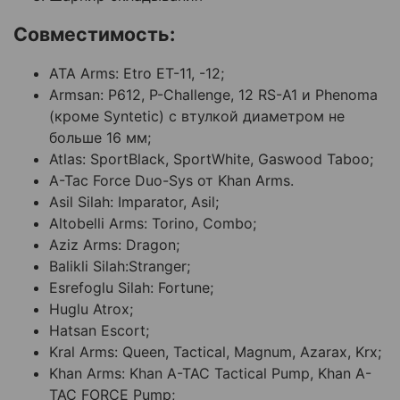
Совместимость:
ATA Arms: Etro ET-11, -12;
Armsan: P612, P-Challenge, 12 RS-A1 и Phenoma
(кроме Syntetic) с втулкой диаметром не
больше 16 мм;
Atlas: SportBlack, SportWhite, Gaswood Taboo;
A-Tac Force Duo-Sys от Khan Arms.
Asil Silah: Imparator, Asil;
Altobelli Arms: Torino, Combo;
Aziz Arms: Dragon;
Balikli Silah:Stranger;
Esrefoglu Silah: Fortune;
Huglu Atrox;
Hatsan Escort;
Kral Arms: Queen, Tactical, Magnum, Azarax, Krx;
Khan Arms:
Khan A-TAC Tactical Pump, Khan A-
TAC FORCE Pump;