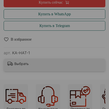
Купить сейчас
Купить в WhatsApp
Купить в Telegram
В избранное
арт.
KA-HAT-1
Выбрать
Доставка по
Консультаци
Проверка пе
Гара