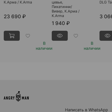
К.Арма / K.Arma
цевье,
DLG Tac
Пикатинни/
Вивер, К.Арма /
23 690 ₽
K.Arma
3 06
1 940 ₽
В
В
наличии
наличии
Написать в WhatsApp