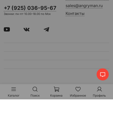
sales@angryman.ru
+7 (925) 036-95-67
Контакты
Звонки: пн-пт 10.00-18.00 по Мск
Каталог
Поиск
Корзина
Избранное
Профиль