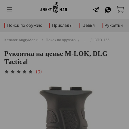
Поиск по оружию
Приклады
Цевья
Рукоятки
Каталог AngryMan.ru
Поиск по оружию
...
ВПО-155
Рукоятка на цевье M-LOK, DLG
Tactical
(0)