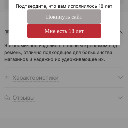
Г
Подтвердите, что вам исполнилось 18 лет
Покинуть сайт
Мне есть 18 лет
Описание
Эргономичное изделие с поясным крепежом под
ремень, отлично подходящее для большинства
магазинов и надежно их удерживающее их.
Характеристики
Отзывы