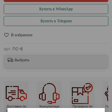
Купить в WhatsApp
Купить в Telegram
В избранное
арт.
ПС-8
Выбрать
Доставка по
Консультаци
Проверка пе
Гара
России и СН
я и подбор
ред оплатой