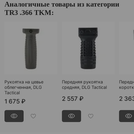
Аналогичные товары из категории
TR3 .366 TKM:
Рукоятка на цевье
Передняя рукоятка
Передн
облегченная, DLG
средняя, DLG Tactical
коротк
Tactical
2 557 ₽
2 36
1 675 ₽