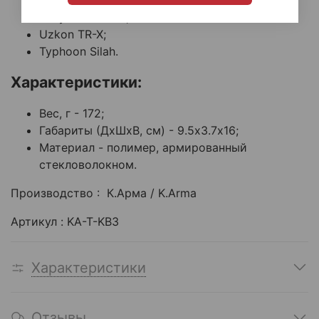
Wallter Silah: все модели помп и
полуавтоматов;
Uzkon TR-X;
Typhoon Silah.
Характеристики:
Вес, г - 172;
Габариты (ДхШхВ, см) - 9.5х3.7х16;
Материал - полимер, армированный
стекловолокном.
Производство : К.Арма / K.Arma
Артикул : KA-T-KB3
Характеристики
Отзывы