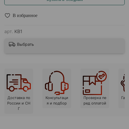
В избранное
арт.
KB1
Выбрать
Доставка по
Консультаци
Проверка пе
Гара
России и СН
я и подбор
ред оплатой
Г