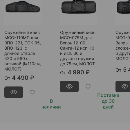
Оружейный кейс
Оружейный кейс
Оруже
МСО-110МП для
МСО-075М для
МСО-0
ВПО-221, СОК-95,
Вепрь 12-00,
Вепрь-
ВПО-123, с
Сайга-12 исп. 10
сложе
длиной ствола
и исп. 30 и
и друг
520 и 590 с
другого оружия
МОЛОТ
оптикой (l=110см,
до 75см, МОЛОТ
5 
МОЛОТ)
От
4 990 ₽
От
4 490 ₽
От
Поставка
В
до 30
наличии
дней