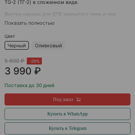
TG-2 (ТГ-2) в сложенном виде.
Внутри карман для ДТК закрытого типа и под
магазин.
Показать полностью
Цвет
Черный
Оливковый
5 600 ₽
-29%
3 990 ₽
Поставка до 30 дней
Под заказ
Купить в WhatsApp
Купить в Telegram