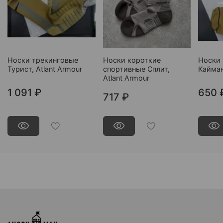
Носки трекинговые
Носки короткие
Носки 
Турист, Atlant Armour
спортивные Сплит,
Кайман
Atlant Armour
1 091 ₽
650 
717 ₽