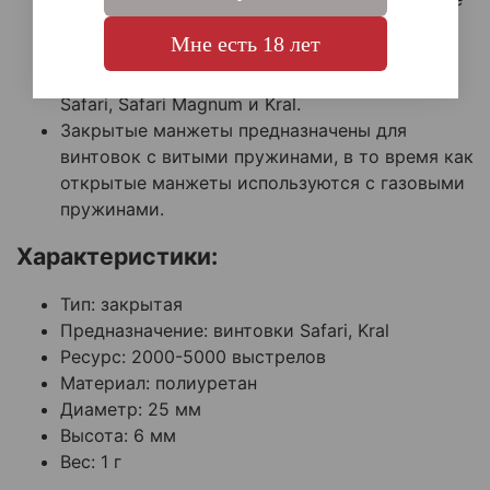
помогают устранить звук дребезга витых
Мне есть 18 лет
пружин.
Совместимые модели манжет включают
Safari, Safari Magnum и Kral.
Закрытые манжеты предназначены для
винтовок с витыми пружинами, в то время как
открытые манжеты используются с газовыми
пружинами.
Характеристики:
Тип:
закрытая
Предназначение:
винтовки Safari,
Kral
Ресурс:
2000-5000
выстрелов
Материал:
полиуретан
Диаметр:
25 мм
Высота:
6 мм
Вес:
1 г