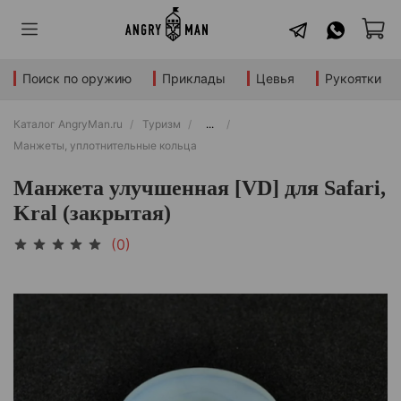
Поиск по оружию
Приклады
Цевья
Рукоятки
Каталог AngryMan.ru
Туризм
...
Манжеты, уплотнительные кольца
Манжета улучшенная [VD] для Safari,
Kral (закрытая)
(0)