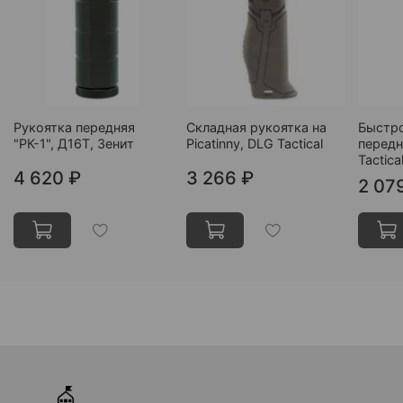
Рукоятка передняя
Складная рукоятка на
Быстр
"РК-1", Д16Т, Зенит
Picatinny, DLG Tactical
передн
Tactica
4 620 ₽
3 266 ₽
2 07