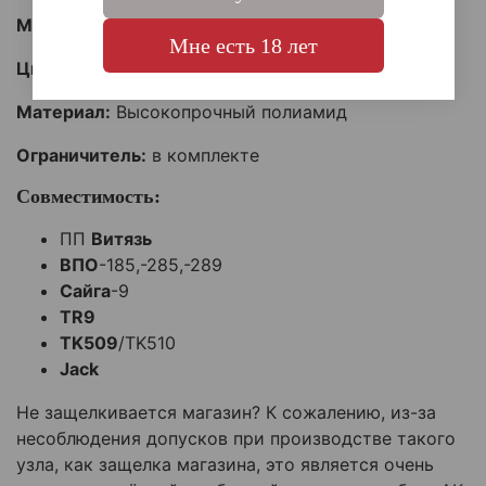
Масса брутто:
120 г.
Мне есть 18 лет
Цвет:
черный
Материал:
Высокопрочный полиамид
Ограничитель:
в комплекте
Совместимость:
ПП
Витязь
ВПО
-185,-285,-289
Сайга
-9
TR9
TK509
/TK510
Jack
Не защелкивается магазин? К сожалению, из-за
несоблюдения допусков при производстве такого
узла, как защелка магазина, это является очень