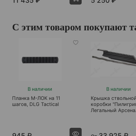
11 435 ₽
5 250 ₽
С этим товаром покупают т
В наличии
В наличии
Планка М-ЛОК на 11
Крышка ствольно
шагов, DLG Tactical
коробки "Пилигри
Легальный Арсена
945 ₽
33 925 ₽