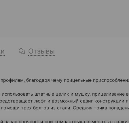
ки
Отзывы
профилем, благодаря чему прицельные приспособления
 использовать штатные целик и мушку, прицеливание в
предотвращает люфт и возможный сдвиг конструкции п
помощи трех болтов из стали. Средняя точка попадан
запас прочности при компактных размерах, а гладкие 
х травм;