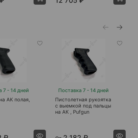
 ₽
12 705 ₽
 7 - 14 дней
Поставка 7 - 14 дней
на АК полая,
Пистолетная рукоятка
К
с выемкой под пальцы
б
на АК , Pufgun
Т
З
3 ₽
2 182 ₽