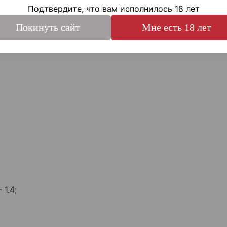
Подтвердите, что вам исполнилось 18 лет
общая длина 18 сантиметров, чего вполне достаточно дл
Покинуть сайт
Мне есть 18 лет
тейн SAG необходимо снимать!
1.4;