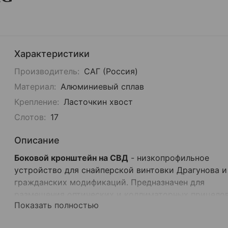
Характеристики
Производитель:
САГ (Россия)
Материал:
Алюминиевый сплав
Крепление:
Ласточкин хвост
Слотов:
17
Описание
Боковой кронштейн на СВД
- низкопрофильное
устройство для снайперской винтовки Драгунова и
гражданских модификаций. Предназначен для
размещения оптических и коллиматорных прицелов
Показать полностью
магниферов. Крепится на планку 'ласточкин хвост'.