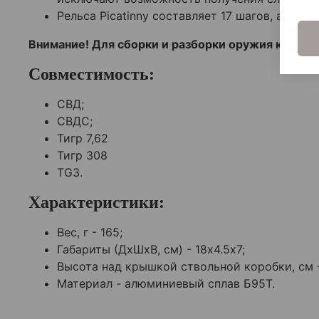
Рельса Picatinny составляет 17 шагов, а ее 
Внимание! Для сборки и разборки оружия кронш
Совместимость:
СВД;
СВДС;
Тигр 7,62
Тигр 308
TG3.
Характеристики:
Вес, г - 165;
Габариты (ДхШхВ, см) - 18х4.5х7;
Высота над крышкой ствольной коробки, см - 
Материал - алюминиевый сплав Б95Т.