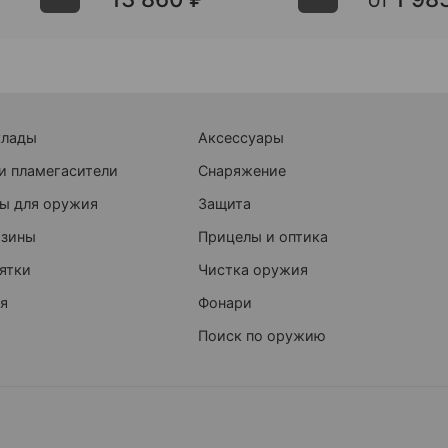
От
клады
Аксессуары
и пламегасители
Снаряжение
ы для оружия
Защита
азины
Прицелы и оптика
ятки
Чистка оружия
я
Фонари
Поиск по оружию