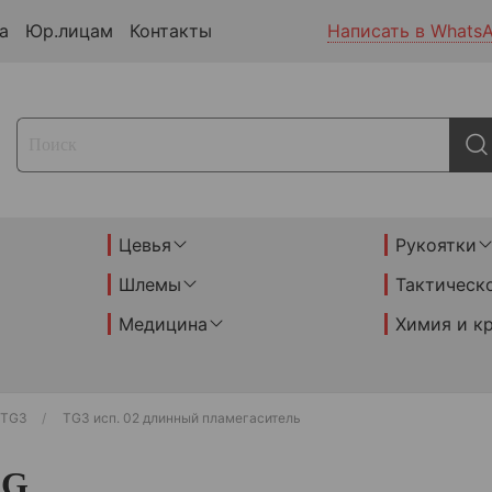
а
Юр.лицам
Контакты
Написать в Whats
Цевья
Рукоятки
Шлемы
Тактическ
Медицина
Химия и к
/ TG3
TG3 исп. 02 длинный пламегаситель
AG