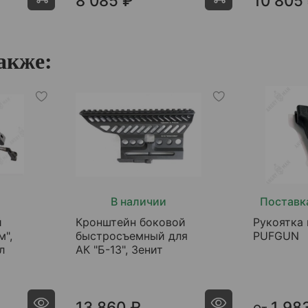
8 085 ₽
10 805
акже:
В наличии
Поставка
й
Кронштейн боковой
Рукоятка 
м",
быстросъемный для
PUFGUN
л
АК "Б-13", Зенит
13 860 ₽
1 98