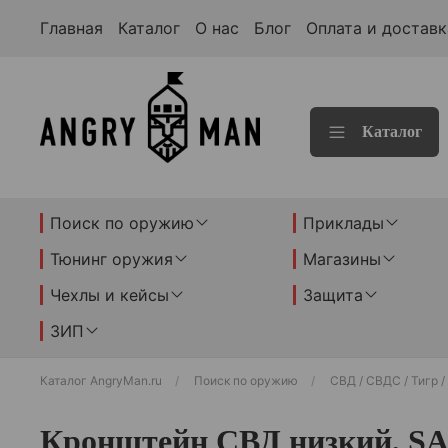
Главная
Каталог
О нас
Блог
Оплата и доставк
Каталог
Поиск по оружию
Приклады
Тюнинг оружия
Магазины
Чехлы и кейсы
Защита
ЗИП
Каталог AngryMan.ru
Поиск по оружию
СВД / СВДС / Тигр 
Кронштейн СВД низкий, S