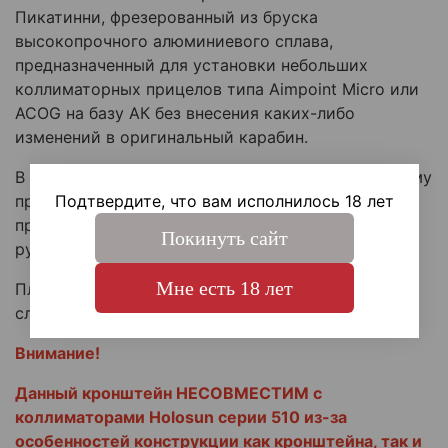
Пикатинни, фрезерованный из бруска
высокопрочного алюминиевого сплава,
предназначенный для установки небольших
коллиматорных прицелов типа Aimpoint Micro или
ACOG на базу АК без внесения каких-либо
изменений в оригинальный карабин.
В планку Пикатинни встроен интерфейс под призму
Подтвердите, что вам исполнилось 18 лет
прицелов Trijicon ACOG, а также любых иных
прицелов, имеющих основания для монтажа на
Покинуть сайт
рукоятку переноски винтовки M16.
Мне есть 18 лет
Планка Пикатинни кронштейна имеет всего ОДИН
слот.
Внимание!
Данный кронштейн НЕСОВМЕСТИМ с
коллиматорами Holosun серии 510 из-за
особенностей конструкции как кронштейна, так и