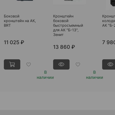
Боковой
Кронштейн
Кроншт
кронштейн на АК,
боковой
колодк
BRT
быстросъемный
АК "Б-
для АК "Б-13",
Зенит
11 025 ₽
7 98
13 860 ₽
В
В
наличии
наличии