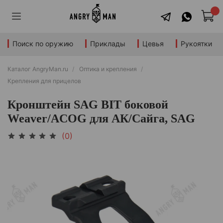
Поиск по оружию
Приклады
Цевья
Рукоятки
Каталог AngryMan.ru
Оптика и крепления
Крепления для прицелов
Кронштейн SAG BIT боковой
Weaver/ACOG для АК/Сайга, SAG
(0)