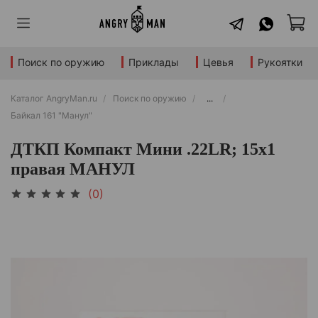
Поиск по оружию
Приклады
Цевья
Рукоятки
Каталог AngryMan.ru
Поиск по оружию
...
Байкал 161 "Манул"
ДТКП Компакт Мини .22LR; 15x1
правая МАНУЛ
(0)