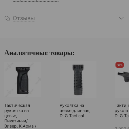
Отзывы
Аналогичные товары:
-8%
Тактическая
Рукоятка на
Тактич
рукоятка на
цевье длинная,
рукоят
цевье,
DLG Tactical
DLG Tac
Пикатинни/
Вивер, К.Арма /
2 900 