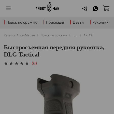
Поиск по оружию
Приклады
Цевья
Рукоятки
Каталог AngryMan.ru
Поиск по оружию
...
АК-12
Быстросъемная передняя рукоятка,
DLG Tactical
(0)