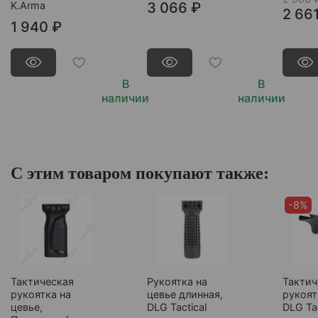
K.Arma
3 066 ₽
2 66
1 940 ₽
В
В
наличии
наличии
С этим товаром покупают также:
-8%
Тактическая
Рукоятка на
Тактич
рукоятка на
цевье длинная,
рукоят
цевье,
DLG Tactical
DLG Tac