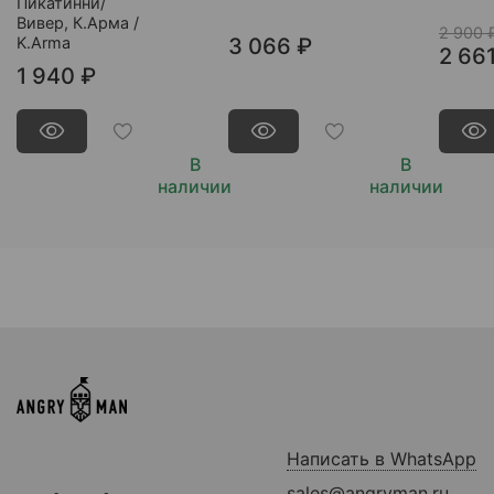
Пикатинни/
Вивер, К.Арма /
2 900 
K.Arma
3 066 ₽
2 66
1 940 ₽
В
В
наличии
наличии
Написать в WhatsApp
sales@angryman.ru