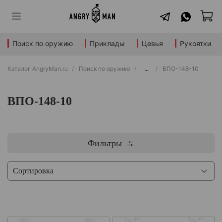
Поиск по оружию
Приклады
Цевья
Рукоятки
Каталог AngryMan.ru
Поиск по оружию
...
ВПО-148-10
ВПО-148-10
Фильтры