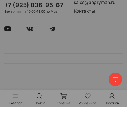
sales@angryman.ru
+7 (925) 036-95-67
Контакты
Звонки: пн-пт 10.00-18.00 по Мск
Каталог
Поиск
Корзина
Избранное
Профиль