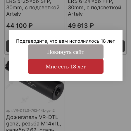
LRS 5-25x56 SFP,
LRS 6-24x56 FFP,
30mm, с подсветкой
30mm, с подсветкой
Artelv
Artelv
44 100 ₽
49 613 ₽
Поставка 7 дней
Поставка 7 дней
Подтвердите, что вам исполнилось 18 лет
Под заказ
Под заказ
Покинуть сайт
Мне есть 18 лет
арт.
VR-DTLS-762-14L-gen2
Дожигатель VR-DTL
gen2, резьба М14х1L,
калибр 7,62, сталь,